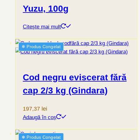
Yuzu, 100g
Citește mai mult
❄︎ Produs Congelat
Cod negru eviscerat fără
cap 2/3 kg (Gindara)
197,37
lei
Adaugă în coș
❄︎ Produs Congelat