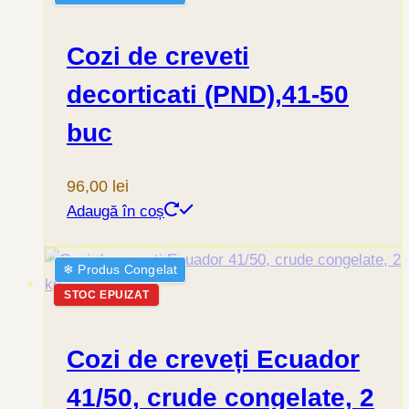
Cozi de creveti
decorticati (PND),41-50
buc
96,00
lei
Adaugă în coș
❄︎ Produs Congelat
STOC EPUIZAT
Cozi de creveți Ecuador
41/50, crude congelate, 2