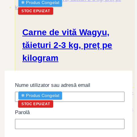
❄︎ Produs Congelat
STOC EPUIZAT
Carne de vită Wagyu,
tăieturi 2-3 kg, preț pe
kilogram
Citește mai mult
Nume utilizator sau adresă email
❄︎ Produs Congelat
STOC EPUIZAT
Parolă