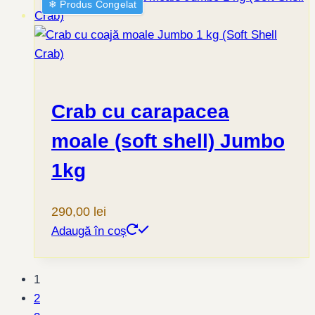
❄︎ Produs Congelat
Crab cu carapacea
moale (soft shell) Jumbo
1kg
290,00
lei
Adaugă în coș
1
2