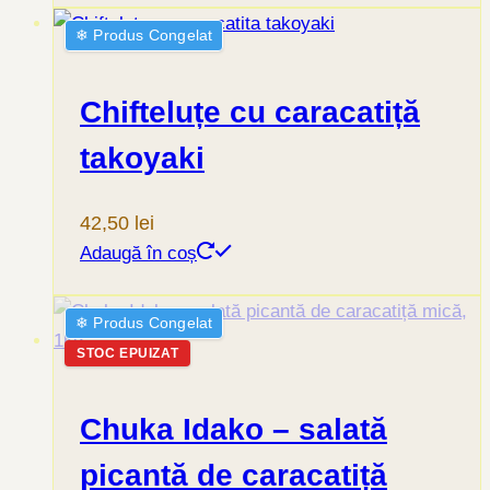
❄︎ Produs Congelat
Chifteluțe cu caracatiță
takoyaki
42,50
lei
Adaugă în coș
❄︎ Produs Congelat
STOC EPUIZAT
Chuka Idako – salată
picantă de caracatiță