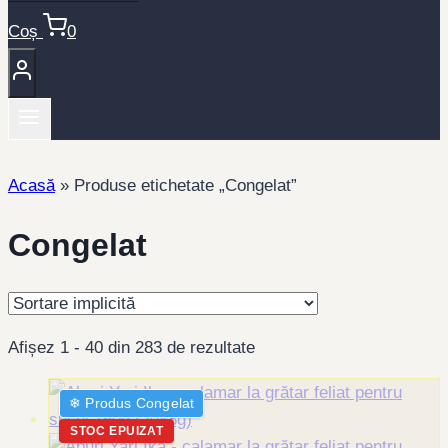
Coș
0
Acasă
»
Produse etichetate „Congelat”
Congelat
Afișez 1 - 40 din 283 de rezultate
❄︎ Produs Congelat
STOC EPUIZAT