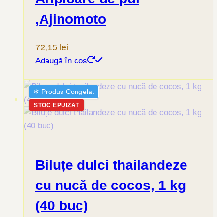
,Ajinomoto
72,15
lei
Adaugă în coș
❄︎ Produs Congelat
STOC EPUIZAT
Biluțe dulci thailandeze
cu nucă de cocos, 1 kg
(40 buc)