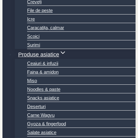
Creveți
File de peste
Icre
Caracatița, calmar
Scoici
Surimi
Produse asiatice
Ceaiuri & infuzii
Faina & amidon
Miso
Noodles & paste
Snacks asiatice
Deserturi
Carne Wagyu
Gyoza & fingerfood
Salate asiatice