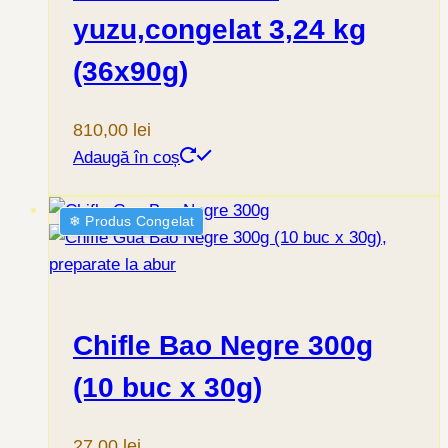
yuzu,congelat 3,24 kg
(36x90g)
810,00
lei
Adaugă în coș
❄︎ Produs Congelat
Chifle Bao Negre 300g
(10 buc x 30g)
27,00
lei