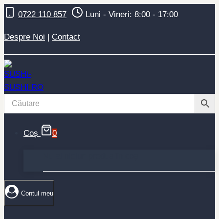
Skip
0722 110 857
Luni - Vineri: 8:00 - 17:00
to
content
Despre Noi
|
Contact
Coș
0
Nu ai niciun produs în coș.
Contul meu