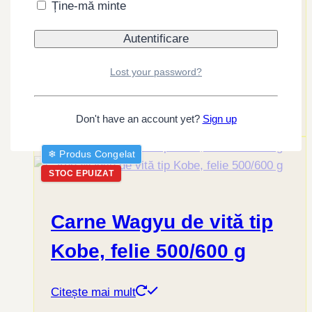
Ține-mă minte
Carne Wagyu (tip Kobe
Beef) 220g, marmorare 7-
9
Lost your password?
Citește mai mult
Don't have an account yet?
Sign up
❄︎ Produs Congelat
STOC EPUIZAT
Carne Wagyu de vită tip
Kobe, felie 500/600 g
Citește mai mult