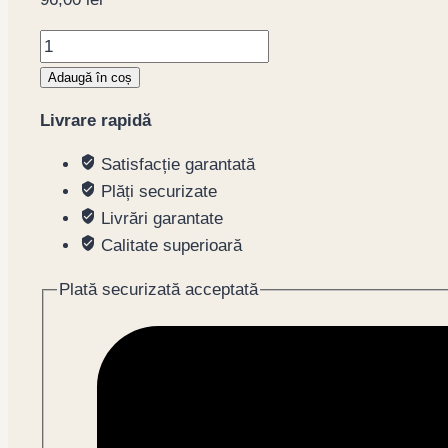
Cantitate
Cozi
Adaugă în coș
de
Livrare rapidă
creveti
decorticati
Satisfacție garantată
(PND),41-
Plăți securizate
50
Livrări garantate
buc
Calitate superioară
Plată securizată acceptată