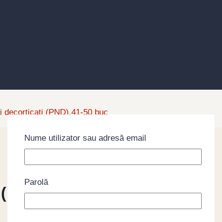
i decorticati (PND),41-50 buc
Nume utilizator sau adresă email
Parolă
i (PND),41-50 buc