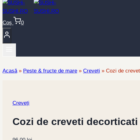
Coș
0
Acasă
»
Peste & fructe de mare
»
Creveți
»
Cozi de crevet
Creveți
Cozi de creveti decorticat
96,00
lei