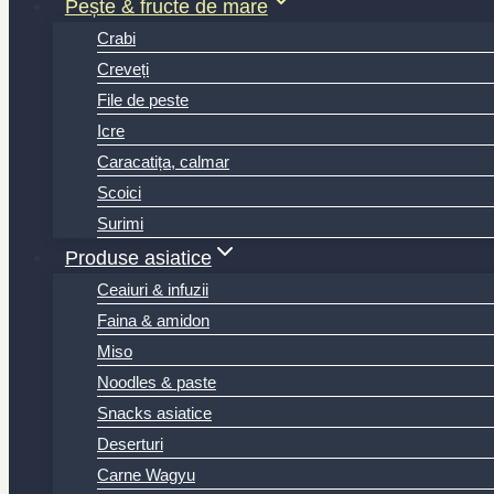
Pește & fructe de mare
Crabi
Creveți
File de peste
Icre
Caracatița, calmar
Scoici
Surimi
Produse asiatice
Ceaiuri & infuzii
Faina & amidon
Miso
Noodles & paste
Snacks asiatice
Deserturi
Carne Wagyu