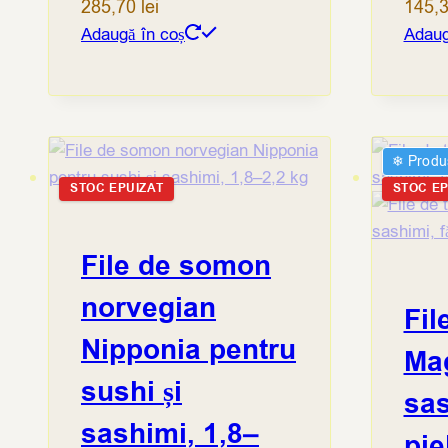
285,70
lei
145,
Adaugă în coș
Adaug
❄︎ Produ
STOC EPUIZAT
STOC EP
File de somon
norvegian
Fil
Nipponia pentru
Ma
sushi și
sas
sashimi, 1,8–
pie