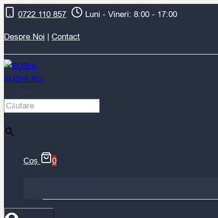
Skip
0722 110 857
Luni - Vineri: 8:00 - 17:00
to
content
Despre Noi
|
Contact
Căutare
×
0
Coș
Nu ai niciun produs în coș.