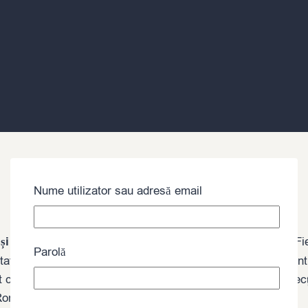
Nume utilizator sau adresă email
 și sashimi
, selectate cu grijă de la cei mai buni furnizori. F
Parolă
ate japoneze. Oferim o gamă variată de fileuri perfecte pent
nt complementate de alte ingrediente premium, inclusiv selec
 România, chiar la domiciliul dumneavoastră.