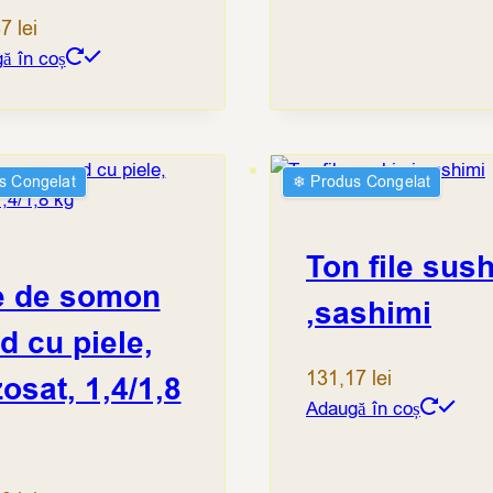
37
lei
ă în coș
s Congelat
❄︎ Produs Congelat
Ton file sush
e de somon
,sashimi
d cu piele,
131,17
lei
osat, 1,4/1,8
Adaugă în coș