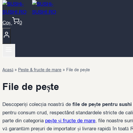
Coș
0
Acasă
»
Peste & fructe de mare
»
File de pește
File de pește
Descoperiți colecția noastră de
file de pește pentru sushi
pentru consum crud, respectând standardele stricte de calit
parte din categoria
pește și fructe de mare
, file noastre su
vă garantăm prețuri de importator și livrare rapidă în toată