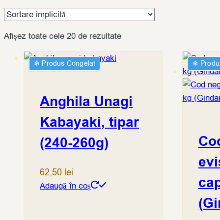
Afișez toate cele 20 de rezultate
❄︎ Produs Congelat
❄︎ Produ
Anghila Unagi
Kabayaki, tipar
Co
(240-260g)
evi
62,50
lei
cap
Adaugă în coș
(Gi