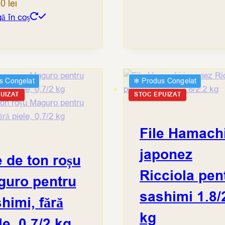
30
lei
ă în coș
s Congelat
❄︎ Produs Congelat
UIZAT
STOC EPUIZAT
File Hamach
japonez
e de ton roșu
Ricciola pen
guro pentru
sashimi 1.8/
himi, fără
kg
le, 0,7/2 kg