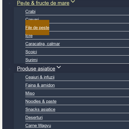
Pește & fructe de mare
Crabi
Creveți
File de peste
Icre
Caracatița, calmar
Scoici
Surimi
Produse asiatice
Ceaiuri & infuzii
Faina & amidon
Miso
Noodles & paste
Snacks asiatice
Deserturi
Carne Wagyu