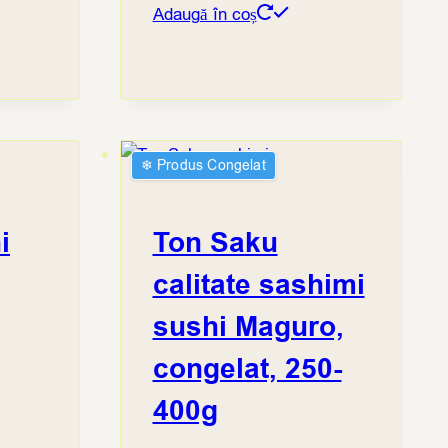
Adaugă în coș
❄︎ Produs Congelat
i
Ton Saku
calitate sashimi
sushi Maguro,
congelat, 250-
400g