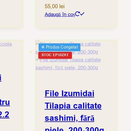
55,00
lei
Adaugă în coș
❄︎ Produs Congelat
STOC EPUIZAT
i
File Izumidai
tru
Tilapia calitate
2.2
sashimi, fără
piele, 200-300g