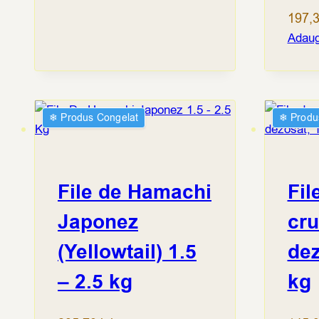
197,
Adaug
❄︎ Produs Congelat
❄︎ Produ
File de Hamachi
Fil
Japonez
cru
(Yellowtail) 1.5
dez
– 2.5 kg
kg