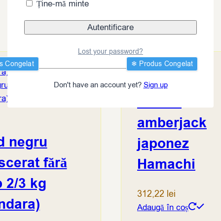
Ține-mă minte
Lost your password?
s Congelat
❄︎ Produs Congelat
Don't have an account yet?
Sign up
File de
amberjack
d negru
japonez
scerat fără
Hamachi
 2/3 kg
312,22
lei
ndara)
Adaugă în coș