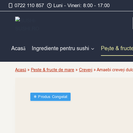
Skip
0722 110 857
Luni - Vineri: 8:00 - 17:00
to
content
Acasă
Ingrediente pentru sushi
Pește & fruct
Acasă
»
Peste & fructe de mare
»
Creveți
»
Amaebi creveți dulc
❄︎ Produs Congelat