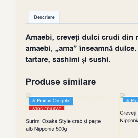
Descriere
Amaebi, creveți dulci crudi din m
amaebi, „ama” înseamnă dulce. 
tartare, sashimi și sushi.
Produse similare
❄︎ Produs Congelat
❄︎ Pr
STOC EPUIZAT
STOC
Creveți
Nipponia
Surimi Osaka Style crab și pește
alb Nipponia 500g