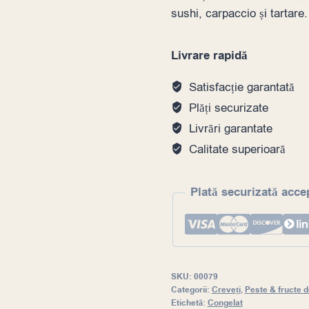
sushi, carpaccio și tartare.
Livrare rapidă
Satisfacție garantată
Plăți securizate
Livrări garantate
Calitate superioară
Plată securizată acce
SKU:
00079
Categorii:
Creveți
,
Peste & fructe 
Etichetă:
Congelat