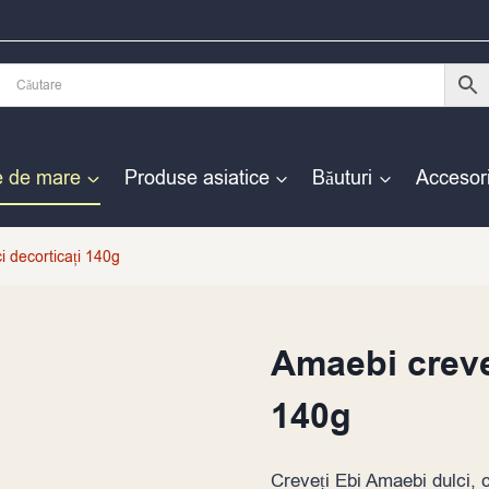
e de mare
Produse asiatice
Băuturi
Accesori
i decorticați 140g
Amaebi creveț
140g
Creveți Ebi Amaebi dulci, cr