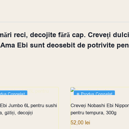
ări reci, decojite fără cap. Creveți dulc
Ama Ebi sunt deosebit de potrivite pen
odus Congelat
❄︎ Produs Congelat
 EPUIZAT
 Ebi Jumbo 6L pentru sushi
Creveți Nobashi Ebi Nippo
, gătiți, decojiți
pentru tempura, 300g
52,00
lei