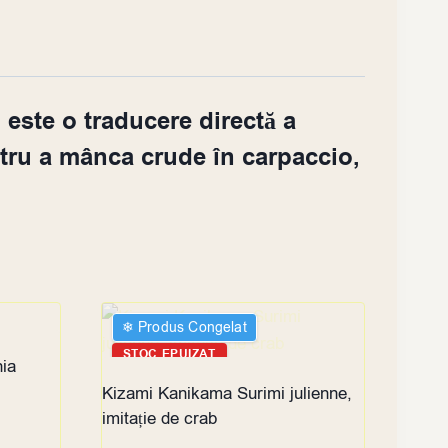
i este o traducere directă a
tru a mânca crude în carpaccio,
❄︎ Produs Congelat
STOC EPUIZAT
nia
Kizami Kanikama Surimi julienne,
imitație de crab