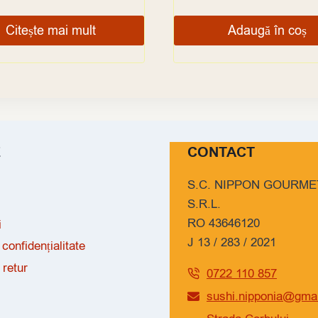
Citește mai mult
Adaugă în coș
E
CONTACT
S.C. NIPPON GOURME
S.R.L.
RO 43646120
i
J 13 / 283 / 2021
 confidențialitate
 retur
0722 110 857
sushi.nipponia@gma