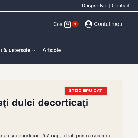
Despre Noi
|
Contact
Contul meu
Coș
0
i & ustensile
Articole
STOC EPUIZAT
i dulci decorticați
uzi și decorticați fără cap, ideali pentru sashimi,