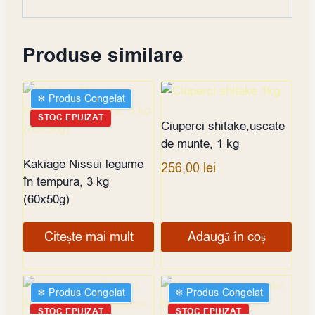
Produse similare
❄︎ Produs Congelat
STOC EPUIZAT
Ciuperci shitake,uscate
de munte, 1 kg
Kakiage Nissui legume
256,00
lei
în tempura, 3 kg
(60x50g)
Citește mai mult
Adaugă în coș
❄︎ Produs Congelat
❄︎ Produs Congelat
STOC EPUIZAT
STOC EPUIZAT