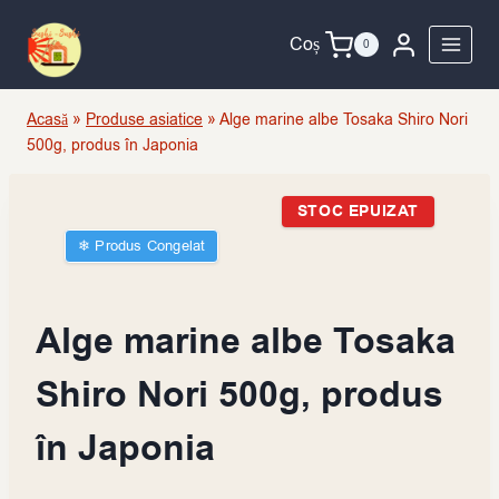
Skip
to
Coș
0
content
Acasă
»
Produse asiatice
»
Alge marine albe Tosaka Shiro Nori
500g, produs în Japonia
STOC EPUIZAT
❄︎ Produs Congelat
Alge marine albe Tosaka
Shiro Nori 500g, produs
în Japonia