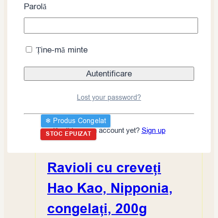
Parolă
Creveți Tempura
Nipponia Finger
Ține-mă minte
Food, 400g (10 x 40g)
Citește mai mult
Lost your password?
❄︎ Produs Congelat
Don't have an account yet?
Sign up
STOC EPUIZAT
Ravioli cu creveți
Hao Kao, Nipponia,
congelați, 200g