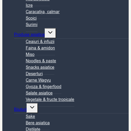
Icre
Caracatița, calmar
Scoici
Surimi
Toggle
Produse asiatice
child
Ceaiuri & infuzii
menu
Faina & amidon
Miso
Noodles & paste
Snacks asiatice
Deserturi
Carne Wagyu
Gyoza & fingerfood
Salate asiatice
Vegetale & fructe tropicale
Toggle
Băuturi
child
Sake
menu
Bere asiatica
Distilate