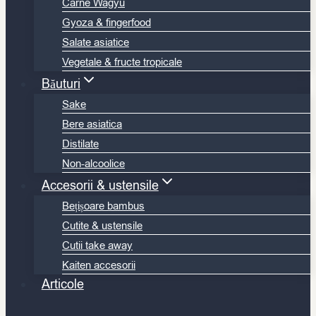
Carne Wagyu
Gyoza & fingerfood
Salate asiatice
Vegetale & fructe tropicale
Băuturi
Sake
Bere asiatica
Distilate
Non-alcoolice
Accesorii & ustensile
Bețișoare bambus
Cutite & ustensile
Cutii take away
Kaiten accesorii
Articole