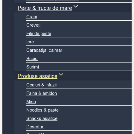
Pește & fructe de mare
Crabi
Creveți
File de peste
Icre
Caracatița, calmar
Scoici
Surimi
Produse asiatice
Ceaiuri & infuzii
Faina & amidon
Miso
Noodles & paste
Snacks asiatice
Deserturi