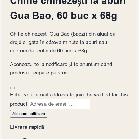
Chifle chinezești la aburi
Gua Bao, 60 buc x 68g
Chifle chinezești Gua Bao (baozi) din aluat cu
drojdie, gata în câteva minute la aburi sau
microunde, cutie de 60 buc x 68g.
Abonează-te la notificare și te anuntăm când
produsul reapare pe stoc.
Dismiss
Enter your email address to join the waitlist for this
notification
product
Abonare notificare
Livrare rapidă