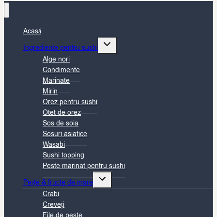
Acasă
Toggle
Ingrediente pentru sushi
child
Alge nori
menu
Condimente
Marinate
Mirin
Orez pentru sushi
Otet de orez
Sos de soia
Sosuri asiatice
Wasabi
Sushi topping
Peste marinat pentru sushi
Toggle
Pește & fructe de mare
child
Crabi
menu
Creveți
File de peste