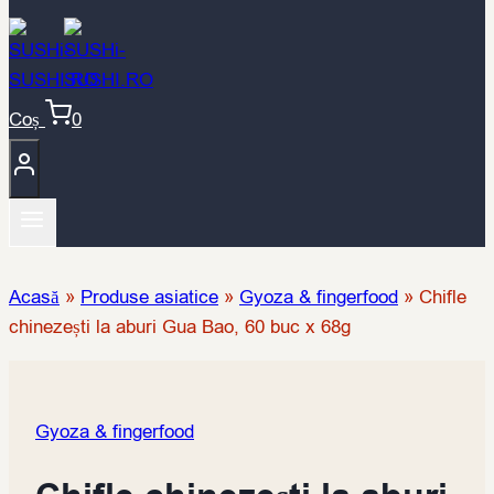
Coș
0
Acasă
»
Produse asiatice
»
Gyoza & fingerfood
»
Chifle
chinezești la aburi Gua Bao, 60 buc x 68g
Gyoza & fingerfood