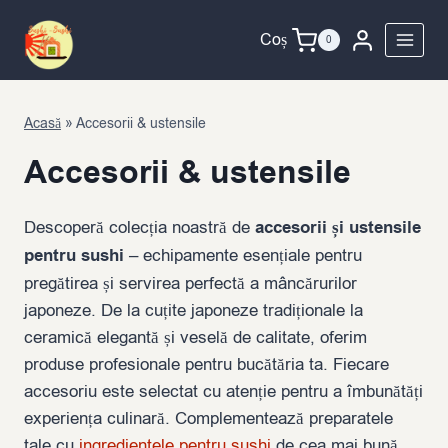
Skip
to
Coș
0
content
Acasă
»
Accesorii & ustensile
Accesorii & ustensile
Descoperă colecția noastră de
accesorii și ustensile
pentru sushi
– echipamente esențiale pentru
pregătirea și servirea perfectă a mâncărurilor
japoneze. De la cuțite japoneze tradiționale la
ceramică elegantă și veselă de calitate, oferim
produse profesionale pentru bucătăria ta. Fiecare
accesoriu este selectat cu atenție pentru a îmbunătăți
experiența culinară. Complementează preparatele
tale cu
ingredientele pentru sushi
de cea mai bună