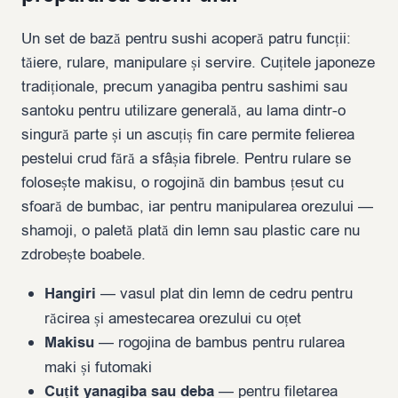
Un set de bază pentru sushi acoperă patru funcții:
tăiere, rulare, manipulare și servire. Cuțitele japoneze
tradiționale, precum yanagiba pentru sashimi sau
santoku pentru utilizare generală, au lama dintr-o
singură parte și un ascuțiș fin care permite felierea
pestelui crud fără a sfâșia fibrele. Pentru rulare se
folosește makisu, o rogojină din bambus țesut cu
sfoară de bumbac, iar pentru manipularea orezului —
shamoji, o paletă plată din lemn sau plastic care nu
zdrobește boabele.
Hangiri
— vasul plat din lemn de cedru pentru
răcirea și amestecarea orezului cu oțet
Makisu
— rogojina de bambus pentru rularea
maki și futomaki
Cuțit yanagiba sau deba
— pentru filetarea