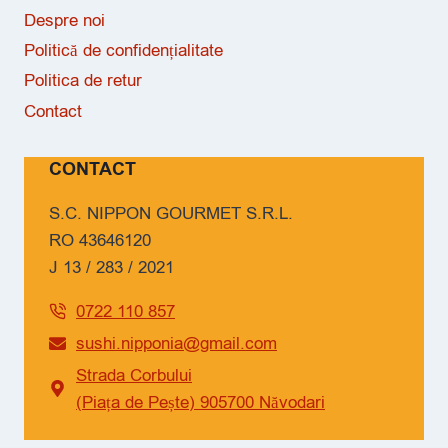
Despre noi
Politică de confidențialitate
Politica de retur
Contact
CONTACT
S.C. NIPPON GOURMET S.R.L.
RO 43646120
J 13 / 283 / 2021
0722 110 857
sushi.nipponia@gmail.com
Strada Corbului
(Piața de Pește) 905700 Năvodari