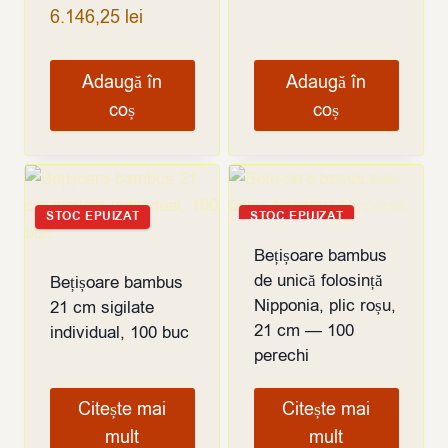
6.146,25
lei
Adaugă în
Adaugă în
coș
coș
STOC EPUIZAT
STOC EPUIZAT
Bețișoare bambus
de unică folosință
Bețișoare bambus
Nipponia, plic roșu,
21 cm sigilate
21 cm — 100
individual, 100 buc
perechi
Citește mai
Citește mai
mult
mult