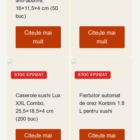
anti-aburire,
16×11,5×4 cm (50
buc)
Citește mai
Citește mai
mult
mult
STOC EPUIZAT
STOC EPUIZAT
Caserole sushi Lux
Fierbător automat
XXL Combo,
de orez Konbini 1.8
25,5×18,5×4 cm
L pentru sushi
(200 buc)
Citește mai
Citește mai