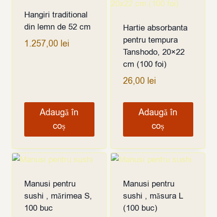
Hangiri traditional
din lemn de 52 cm
Hartie absorbanta
pentru tempura
1.257,00
lei
Tanshodo, 20×22
cm (100 foi)
26,00
lei
Adaugă în
Adaugă în
coș
coș
Manusi pentru
Manusi pentru
sushi , mărimea S,
sushi , măsura L
100 buc
(100 buc)