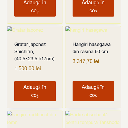
Adaugă în
Adaugă în
coș
coș
Gratar japonez
Hangiri hasegawa
Shichirin,
din rasina 60 cm
(40,5×23,5,h17cm)
3.317,70
lei
1.500,00
lei
Adaugă în
Adaugă în
coș
coș