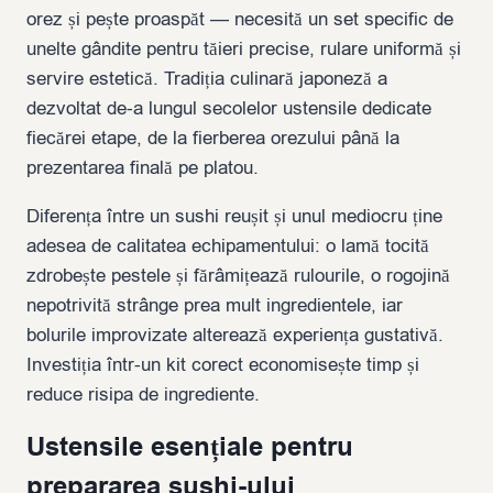
orez și pește proaspăt — necesită un set specific de
unelte gândite pentru tăieri precise, rulare uniformă și
servire estetică. Tradiția culinară japoneză a
dezvoltat de-a lungul secolelor ustensile dedicate
fiecărei etape, de la fierberea orezului până la
prezentarea finală pe platou.
Diferența între un sushi reușit și unul mediocru ține
adesea de calitatea echipamentului: o lamă tocită
zdrobește pestele și fărâmițează rulourile, o rogojină
nepotrivită strânge prea mult ingredientele, iar
bolurile improvizate alterează experiența gustativă.
Investiția într-un kit corect economisește timp și
reduce risipa de ingrediente.
Ustensile esențiale pentru
prepararea sushi-ului