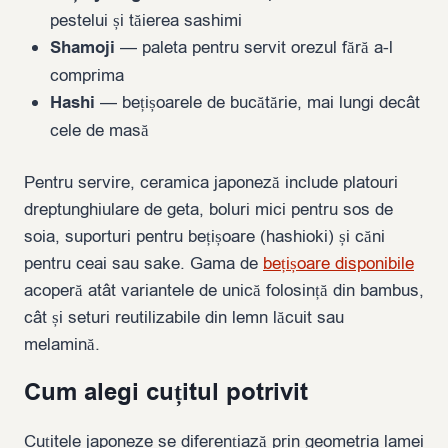
pestelui și tăierea sashimi
Shamoji
— paleta pentru servit orezul fără a-l
comprima
Hashi
— bețișoarele de bucătărie, mai lungi decât
cele de masă
Pentru servire, ceramica japoneză include platouri
dreptunghiulare de geta, boluri mici pentru sos de
soia, suporturi pentru bețișoare (hashioki) și căni
pentru ceai sau sake. Gama de
bețișoare disponibile
acoperă atât variantele de unică folosință din bambus,
cât și seturi reutilizabile din lemn lăcuit sau
melamină.
Cum alegi cuțitul potrivit
Cuțitele japoneze se diferențiază prin geometria lamei