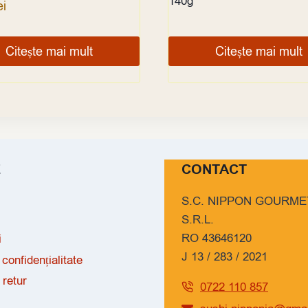
140g
ei
Citește mai mult
Citește mai mult
E
CONTACT
S.C. NIPPON GOURME
S.R.L.
RO 43646120
i
J 13 / 283 / 2021
 confidențialitate
 retur
0722 110 857