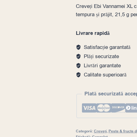
Creveți Ebi Vannamei XL cru
tempura și prăjit, 21,5 g pe
Livrare rapidă
Satisfacție garantată
Plăți securizate
Livrări garantate
Calitate superioară
Plată securizată acce
Categorii:
Creveți
,
Peste & fructe 