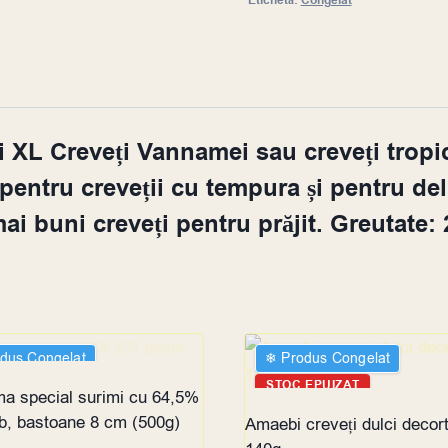
Etichetă:
Congelat
L Creveți Vannamei sau creveți tropical
entru creveții cu tempura și pentru delic
ai buni creveți pentru prăjit. Greutate:
odus Congelat
❄︎ Produs Congelat
 EPUIZAT
STOC EPUIZAT
a special surimi cu 64,5%
lb, bastoane 8 cm (500g)
Amaebi creveți dulci decort