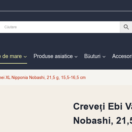
e de mare
Produse asiatice
Băuturi
Accesori
ei XL Nipponia Nobashi, 21,5 g, 15,5-16,5 cm
Creveți Ebi 
Nobashi, 21,