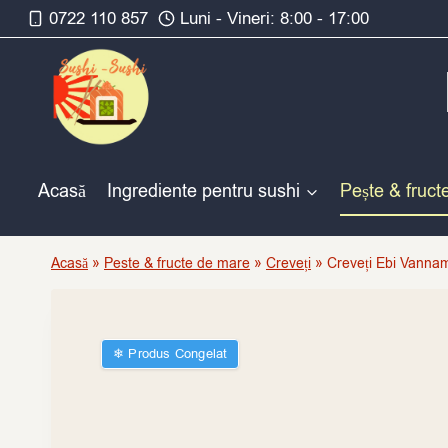
Skip
0722 110 857
Luni - Vineri: 8:00 - 17:00
to
content
Acasă
Ingrediente pentru sushi
Pește & fruct
Acasă
»
Peste & fructe de mare
»
Creveți
»
Creveți Ebi Vannam
❄︎ Produs Congelat