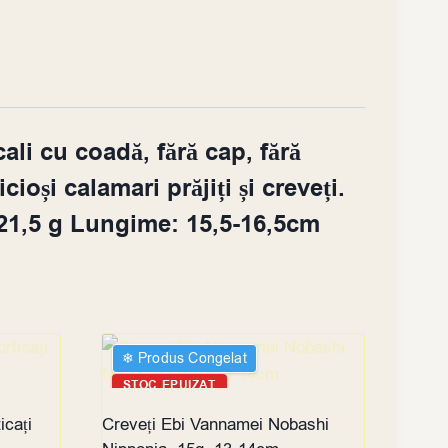
i cu coadă, fără cap, fără
ioși calamari prăjiți și creveți.
 21,5 g Lungime: 15,5-16,5cm
❄︎ Produs Congelat
STOC EPUIZAT
icați
Creveți Ebi Vannamei Nobashi