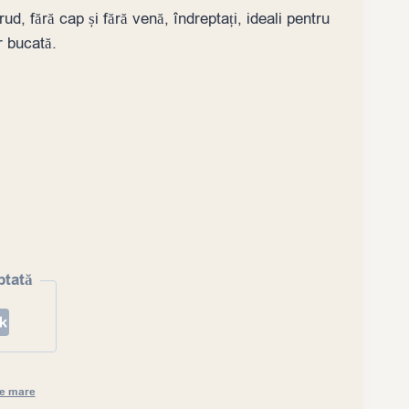
d, fără cap și fără venă, îndreptați, ideali pentru
r bucată.
ptată
de mare