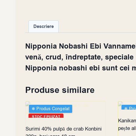
Descriere
Nipponia Nobashi Ebi Vannamei X
venă, crud, îndreptate, speciale p
Nipponia nobashi ebi sunt cei m
Produse similare
❄︎ Produs Congelat
❄︎ Pr
STOC EPUIZAT
STOC
Kanikam
pește a
Surimi 40% pulpă de crab Konbini