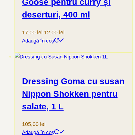
Goose pentru curry și
deserturi, 400 ml
Prețul
Prețul
17,00
lei
12,00
lei
inițial
curent
Adaugă în coș
a
este:
fost:
12,00 lei.
17,00 lei.
Dressing Goma cu susan
Nippon Shokken pentru
salate, 1 L
105,00
lei
Adaugă în coș