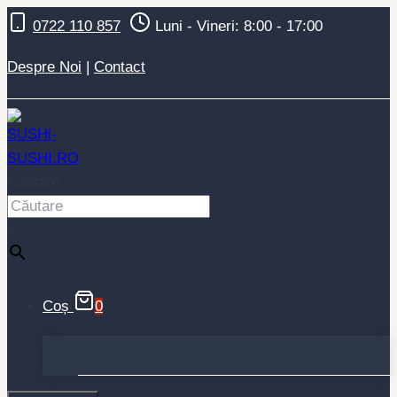
Skip
0722 110 857
Luni - Vineri: 8:00 - 17:00
to
content
Despre Noi
|
Contact
Căutare
×
Coș
0
Nu ai niciun produs în coș.