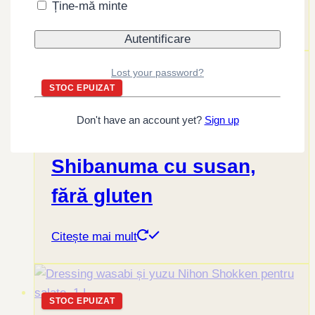
360,00
lei
Ține-mă minte
Adaugă în coș
Lost your password?
STOC EPUIZAT
Don't have an account yet?
Sign up
Dressing Goma
Shibanuma cu susan,
fără gluten
Citește mai mult
STOC EPUIZAT