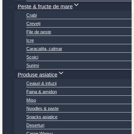
Pește & fructe de mare
Crabi
Creveți
File de peste
Icre
Caracatița, calmar
Scoici
Surimi
Produse asiatice
Ceaiuri & infuzii
Faina & amidon
Miso
Noodles & paste
Snacks asiatice
Deserturi
Carne Wagyu