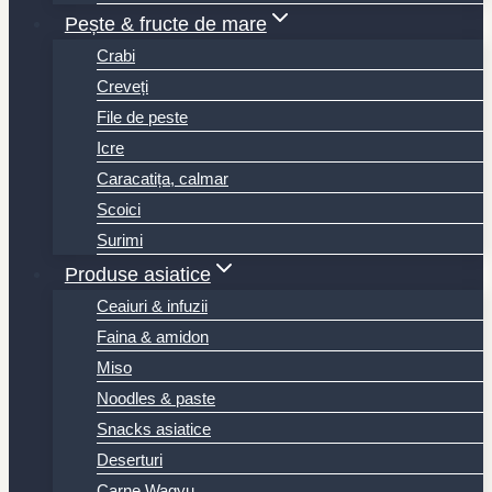
Pește & fructe de mare
Crabi
Creveți
File de peste
Icre
Caracatița, calmar
Scoici
Surimi
Produse asiatice
Ceaiuri & infuzii
Faina & amidon
Miso
Noodles & paste
Snacks asiatice
Deserturi
Carne Wagyu