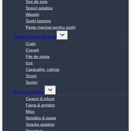
Sos de soia
Sosuri asiatice
Wasabi
Sushi topping
Peste marinat pentru sushi
Toggle
Pește & fructe de mare
child
menu
Crabi
Creveți
File de peste
Icre
Caracatița, calmar
Scoici
Surimi
Toggle
Produse asiatice
child
menu
Ceaiuri & infuzii
Faina & amidon
Miso
Noodles & paste
Snacks asiatice
Deserturi