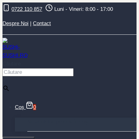
Skip
0722 110 857
Luni - Vineri: 8:00 - 17:00
to
content
Despre Noi
|
Contact
Căutare
×
Coș
0
Nu ai niciun produs în coș.