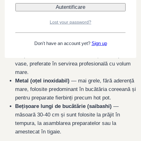
(de unică folosință), cât și reutilizabile.
Lemn lacuit (urushi)
— fabricate tradițional din
lemn de cireș, magnolie sau cedru, finisate cu lac
Lost your password?
natural; au aspect elegant, se folosesc la mese
festive și rezistă la spălări repetate.
Don't have an account yet?
Sign up
Melamină și plastic alimentar
— rezistente la
temperaturi ridicate, lavabile în mașina de spălat
vase, preferate în servirea profesională cu volum
mare.
Metal (oțel inoxidabil)
— mai grele, fără aderență
mare, folosite predominant în bucătăria coreeană și
pentru preparate fierbinți precum hot pot.
Bețișoare lungi de bucătărie (saibashi)
—
măsoară 30-40 cm și sunt folosite la prăjit în
tempura, la asamblarea preparatelor sau la
amestecat în tigaie.