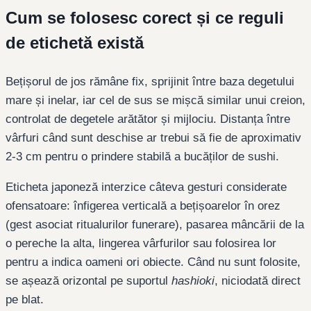
Cum se folosesc corect și ce reguli
de etichetă există
Bețișorul de jos rămâne fix, sprijinit între baza degetului
mare și inelar, iar cel de sus se mișcă similar unui creion,
controlat de degetele arătător și mijlociu. Distanța între
vârfuri când sunt deschise ar trebui să fie de aproximativ
2-3 cm pentru o prindere stabilă a bucăților de sushi.
Eticheta japoneză interzice câteva gesturi considerate
ofensatoare: înfigerea verticală a bețișoarelor în orez
(gest asociat ritualurilor funerare), pasarea mâncării de la
o pereche la alta, lingerea vârfurilor sau folosirea lor
pentru a indica oameni ori obiecte. Când nu sunt folosite,
se așează orizontal pe suportul
hashioki
, niciodată direct
pe blat.