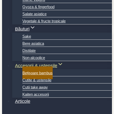
Gyoza & fingerfood
Salate asiatice
Vegetale & fructe tropicale
Băuturi
Sake
Bere asiatica
Distilate
Non-alcoolice
Accesorii & ustensile
Bețișoare bambus
Cutite & ustensile
Cutii take away
Kaiten accesorii
Articole