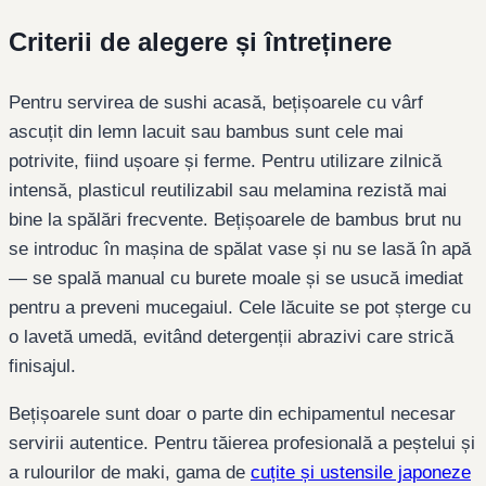
Criterii de alegere și întreținere
Pentru servirea de sushi acasă, bețișoarele cu vârf
ascuțit din lemn lacuit sau bambus sunt cele mai
potrivite, fiind ușoare și ferme. Pentru utilizare zilnică
intensă, plasticul reutilizabil sau melamina rezistă mai
bine la spălări frecvente. Bețișoarele de bambus brut nu
se introduc în mașina de spălat vase și nu se lasă în apă
— se spală manual cu burete moale și se usucă imediat
pentru a preveni mucegaiul. Cele lăcuite se pot șterge cu
o lavetă umedă, evitând detergenții abrazivi care strică
finisajul.
Bețișoarele sunt doar o parte din echipamentul necesar
servirii autentice. Pentru tăierea profesională a peștelui și
a rulourilor de maki, gama de
cuțite și ustensile japoneze