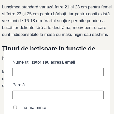
Lungimea standard variază între 21 și 23 cm pentru femei
și între 23 și 25 cm pentru bărbați, iar pentru copii există
versiuni de 16-18 cm. Vârful subțire permite prinderea
bucăților delicate fără a le destrăma, motiv pentru care
sunt indispensabile la masa cu maki, nigiri sau sashimi.
Tipuri de bețișoare în funcție de
material
Nume utilizator sau adresă email
Materialul determină greutatea, aderența și durabilitatea
ustensilei. Fiecare variantă are un rol clar în bucătărie
Parolă
sau la masă:
Bambus natural
— ușoare, cu aderență bună pe
alimentele alunecoase; sunt versiunea cel mai
Ține-mă minte
frecvent folosită în restaurante, atât ca
waribashi