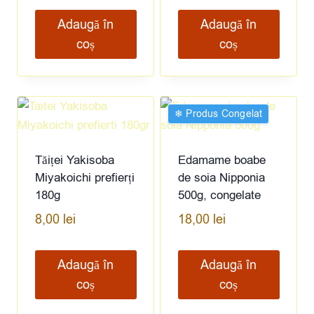
Adaugă în
Adaugă în
coș
coș
❄︎ Produs Congelat
Tăiței Yakisoba
Edamame boabe
Miyakoichi prefierți
de soia Nipponia
180g
500g, congelate
8,00
lei
18,00
lei
Adaugă în
Adaugă în
coș
coș