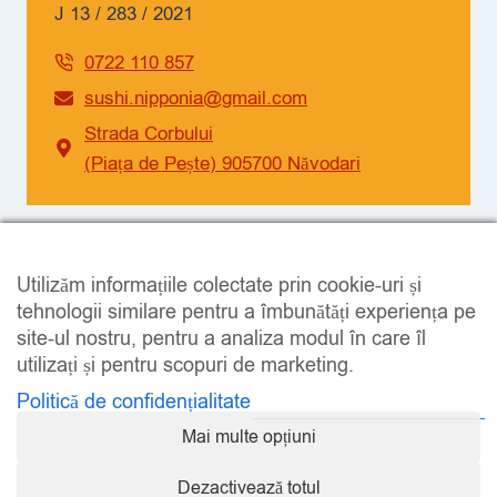
J 13 / 283 / 2021
0722 110 857
sushi.nipponia@gmail.com
Strada Corbului
(Piața de Pește) 905700 Năvodari
SOCIAL
Utilizăm informațiile colectate prin cookie-uri și
Facebook
Instagram
tehnologii similare pentru a îmbunătăți experiența pe
site-ul nostru, pentru a analiza modul în care îl
utilizați și pentru scopuri de marketing.
Politică de confidențialitate
Mai multe opțiuni
LEGAL
Dezactivează totul