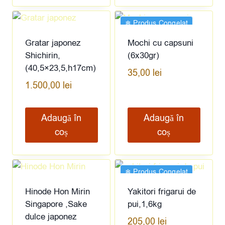
❄︎ Produs Congelat
Gratar japonez
Mochi cu capsuni
Shichirin,
(6x30gr)
(40,5×23,5,h17cm)
35,00
lei
1.500,00
lei
Adaugă în
Adaugă în
coș
coș
❄︎ Produs Congelat
Hinode Hon Mirin
Yakitori frigarui de
Singapore ,Sake
pui,1,6kg
dulce japonez
205,00
lei