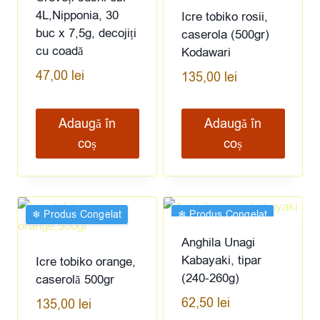
4L,Nipponia, 30
Icre tobiko rosii,
buc x 7,5g, decojiți
caserola (500gr)
cu coadă
Kodawari
47,00
lei
135,00
lei
Adaugă în
Adaugă în
coș
coș
❄︎ Produs Congelat
❄︎ Produs Congelat
Anghila Unagi
Kabayaki, tipar
Icre tobiko orange,
(240-260g)
caserolă 500gr
62,50
lei
135,00
lei