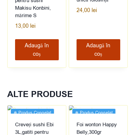
pentru sushi
Makisu Konbini,
24,00
lei
mărime S
13,00
lei
Adaugă în
Adaugă în
coș
coș
ALTE PRODUSE
❄︎ Produs Congelat
❄︎ Produs Congelat
Creveți sushi Ebi
Foi wonton Happy
3L,gatiti pentru
Belly,300gr