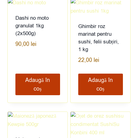
Dashi no moto
granulat 1kg
Ghimbir roz
(2x500g)
marinat pentru
sushi, felii subțiri,
90,00
lei
1 kg
22,00
lei
Adaugă în
Adaugă în
coș
coș