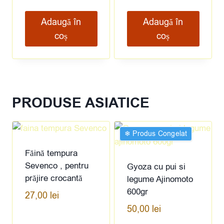
Adaugă în
Adaugă în
coș
coș
PRODUSE ASIATICE
❄︎ Produs Congelat
Făină tempura
Sevenco , pentru
Gyoza cu pui si
prăjire crocantă
legume Ajinomoto
600gr
27,00
lei
50,00
lei