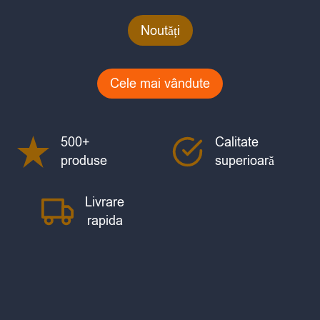
Noutăți
Cele mai vândute
500+
Calitate
produse
superioară
Livrare
rapida