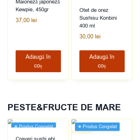
Maioneză japoneză
Kewpie, 450gr
Otet de orez
Sushisu Konbini
37,00
lei
400 ml
30,00
lei
Adaugă în
Adaugă în
coș
coș
PESTE&FRUCTE DE MARE
❄︎ Produs Congelat
❄︎ Produs Congelat
Creveți sushi ebi