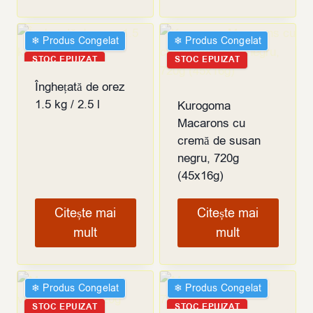
❄︎ Produs Congelat
❄︎ Produs Congelat
STOC EPUIZAT
STOC EPUIZAT
Înghețată de orez
1.5 kg / 2.5 l
Kurogoma
Macarons cu
cremă de susan
negru, 720g
(45x16g)
Citește mai
Citește mai
mult
mult
❄︎ Produs Congelat
❄︎ Produs Congelat
STOC EPUIZAT
STOC EPUIZAT