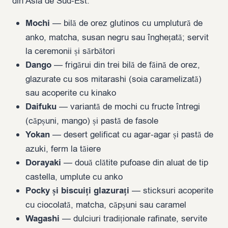
din Asia de Sud-Est.
Mochi
— bilă de orez glutinos cu umplutură de
anko, matcha, susan negru sau înghețată; servit
la ceremonii și sărbători
Dango
— frigărui din trei bilă de făină de orez,
glazurate cu sos mitarashi (soia caramelizată)
sau acoperite cu kinako
Daifuku
— variantă de mochi cu fructe întregi
(căpșuni, mango) și pastă de fasole
Yokan
— desert gelificat cu agar-agar și pastă de
azuki, ferm la tăiere
Dorayaki
— două clătite pufoase din aluat de tip
castella, umplute cu anko
Pocky și biscuiți glazurați
— sticksuri acoperite
cu ciocolată, matcha, căpșuni sau caramel
Wagashi
— dulciuri tradiționale rafinate, servite