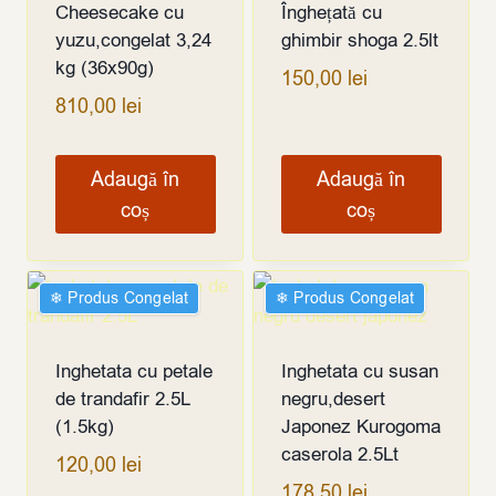
Cheesecake cu
Înghețată cu
yuzu,congelat 3,24
ghimbir shoga 2.5lt
kg (36x90g)
150,00
lei
810,00
lei
Adaugă în
Adaugă în
coș
coș
❄︎ Produs Congelat
❄︎ Produs Congelat
Inghetata cu petale
Inghetata cu susan
de trandafir 2.5L
negru,desert
(1.5kg)
Japonez Kurogoma
caserola 2.5Lt
120,00
lei
178,50
lei