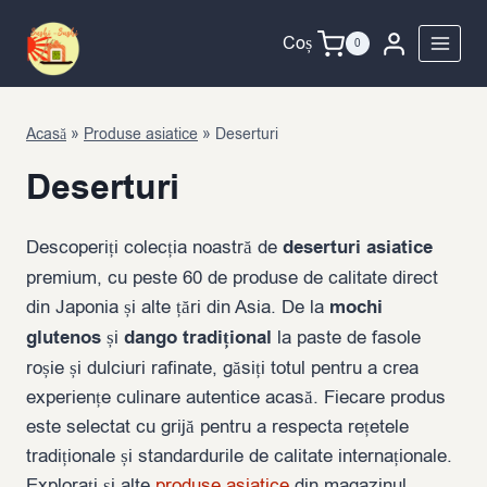
Skip
to
Coș
0
content
Acasă
»
Produse asiatice
»
Deserturi
Deserturi
Descoperiți colecția noastră de
deserturi asiatice
premium, cu peste 60 de produse de calitate direct
din Japonia și alte țări din Asia. De la
mochi
glutenos
și
dango tradițional
la paste de fasole
roșie și dulciuri rafinate, găsiți totul pentru a crea
experiențe culinare autentice acasă. Fiecare produs
este selectat cu grijă pentru a respecta rețetele
tradiționale și standardurile de calitate internaționale.
Explorați și alte
produse asiatice
din magazinul