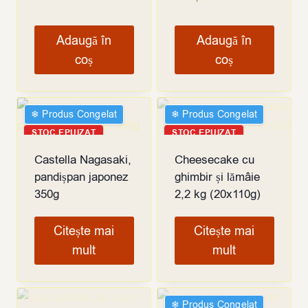
Adaugă în
Adaugă în
coș
coș
❄︎ Produs Congelat
❄︎ Produs Congelat
STOC EPUIZAT
STOC EPUIZAT
Castella Nagasaki,
Cheesecake cu
pandișpan japonez
ghimbir și lămâie
350g
2,2 kg (20x110g)
Citește mai
Citește mai
mult
mult
❄︎ Produs Congelat