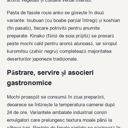
aromă vegetală și culoare verde intensă.
Pasta de fasole roșie anko se găsește în două
variante: tsubuan (cu boabe parțial întregi) și koshian
(fin pasată), fiecare potrivită pentru anumite
preparate. Kinako (făină de soia prăjită) se presară
peste mochi cald pentru aromă alunoasă, iar siropul
kuromitsu (zahăr negru) completează majoritatea
deserturilor japoneze tradiționale.
Păstrare, servire și asocieri
gastronomice
Mochi proaspăt se consumă în ziua preparării,
deoarece se întărește la temperatura camerei după
24 de ore. Variantele ambalate industrial conțin
emulgatori care prelungesc textura moale până la
câteva luni. Pastele de fasole sigilate se păstrează în