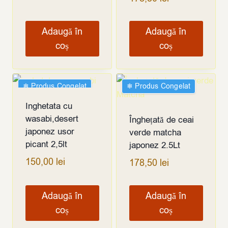
Adaugă în
Adaugă în
coș
coș
❄︎ Produs Congelat
❄︎ Produs Congelat
Inghetata cu
wasabi,desert
Înghețată de ceai
japonez usor
verde matcha
picant 2,5lt
japonez 2.5Lt
150,00
lei
178,50
lei
Adaugă în
Adaugă în
coș
coș