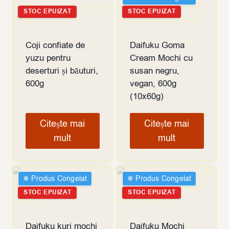
STOC EPUIZAT
STOC EPUIZAT
Coji confiate de
Daifuku Goma
yuzu pentru
Cream Mochi cu
deserturi și băuturi,
susan negru,
600g
vegan, 600g
(10x60g)
Citește mai
Citește mai
mult
mult
❄︎ Produs Congelat
❄︎ Produs Congelat
STOC EPUIZAT
STOC EPUIZAT
Daifuku kuri mochi
Daifuku Mochi