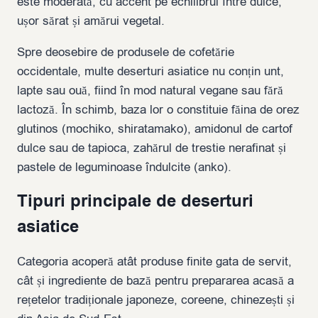
este moderată, cu accent pe echilibrul între dulce,
ușor sărat și amărui vegetal.
Spre deosebire de produsele de cofetărie
occidentale, multe deserturi asiatice nu conțin unt,
lapte sau ouă, fiind în mod natural vegane sau fără
lactoză. În schimb, baza lor o constituie făina de orez
glutinos (mochiko, shiratamako), amidonul de cartof
dulce sau de tapioca, zahărul de trestie nerafinat și
pastele de leguminoase îndulcite (anko).
Tipuri principale de deserturi
asiatice
Categoria acoperă atât produse finite gata de servit,
cât și ingrediente de bază pentru prepararea acasă a
rețetelor tradiționale japoneze, coreene, chinezești și