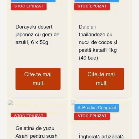
STOC EPUIZAT
STOC EPUIZAT
Dorayaki desert
Dulciuri
japonez cu gem de
thailandeze cu
azuki, 6 x 50g
nucă de cocos și
pastă kataifi 1kg
(40 buc)
Citește mai
Citește mai
mult
mult
❄︎ Produs Congelat
STOC EPUIZAT
STOC EPUIZAT
Gelatină de yuzu
Asahi pentru sushi
Înghețată artizanală