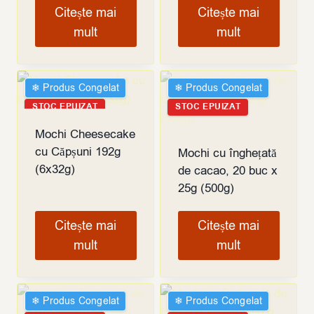
Citește mai
Citește mai
mult
mult
❄︎ Produs Congelat
❄︎ Produs Congelat
STOC EPUIZAT
STOC EPUIZAT
Mochi Cheesecake
cu Căpșuni 192g
Mochi cu înghețată
(6x32g)
de cacao, 20 buc x
25g (500g)
Citește mai
Citește mai
mult
mult
❄︎ Produs Congelat
❄︎ Produs Congelat