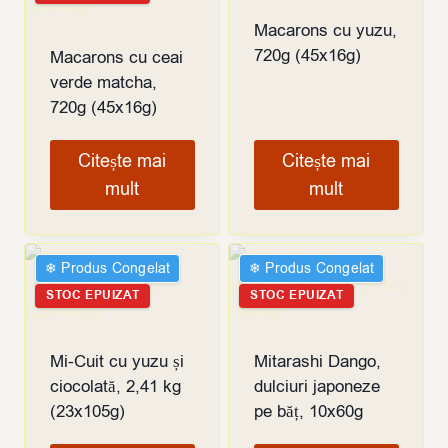
Macarons cu yuzu,
720g (45x16g)
Macarons cu ceai
verde matcha,
720g (45x16g)
Citește mai
Citește mai
mult
mult
❄︎ Produs Congelat
❄︎ Produs Congelat
STOC EPUIZAT
STOC EPUIZAT
Mi-Cuit cu yuzu și
Mitarashi Dango,
ciocolată, 2,41 kg
dulciuri japoneze
(23x105g)
pe băț, 10x60g