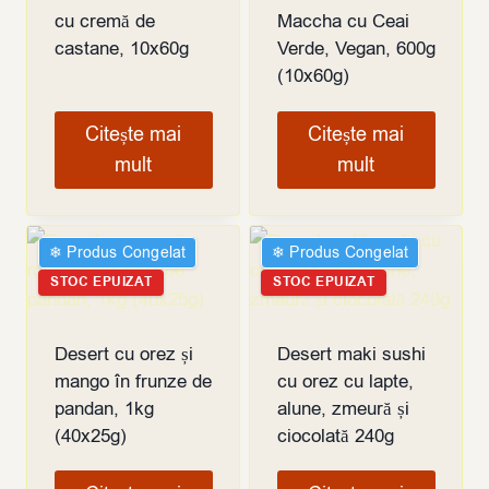
cu cremă de
Maccha cu Ceai
castane, 10x60g
Verde, Vegan, 600g
(10x60g)
Citește mai
Citește mai
mult
mult
❄︎ Produs Congelat
❄︎ Produs Congelat
STOC EPUIZAT
STOC EPUIZAT
Desert cu orez și
Desert maki sushi
mango în frunze de
cu orez cu lapte,
pandan, 1kg
alune, zmeură și
(40x25g)
ciocolată 240g