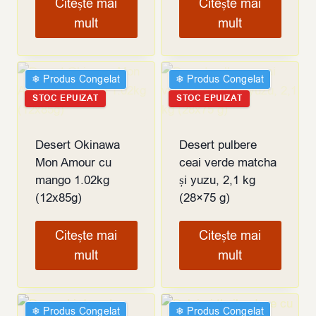
Citește mai
Citește mai
mult
mult
❄︎ Produs Congelat
❄︎ Produs Congelat
STOC EPUIZAT
STOC EPUIZAT
Desert Okinawa
Desert pulbere
Mon Amour cu
ceai verde matcha
mango 1.02kg
și yuzu, 2,1 kg
(12x85g)
(28×75 g)
Citește mai
Citește mai
mult
mult
❄︎ Produs Congelat
❄︎ Produs Congelat