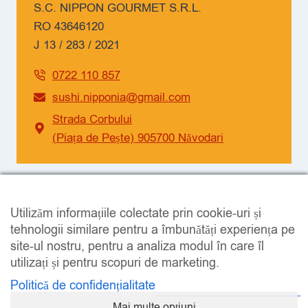
S.C. NIPPON GOURMET S.R.L.
RO 43646120
J 13 / 283 / 2021
0722 110 857
sushi.nipponia@gmail.com
Strada Corbului
(Piața de Pește) 905700 Năvodari
SOCIAL
Utilizăm informațiile colectate prin cookie-uri și
Facebook
Instagram
tehnologii similare pentru a îmbunătăți experiența pe
site-ul nostru, pentru a analiza modul în care îl
utilizați și pentru scopuri de marketing.
Politică de confidențialitate
Mai multe opțiuni