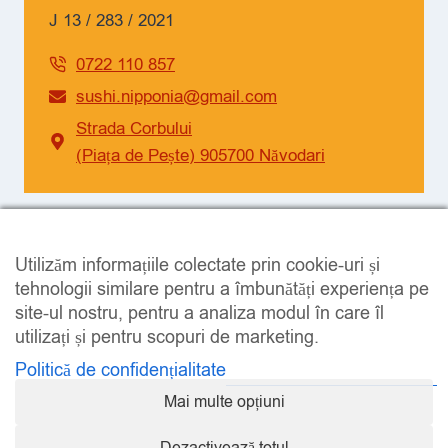
J 13 / 283 / 2021
0722 110 857
sushi.nipponia@gmail.com
Strada Corbului
(Piața de Pește) 905700 Năvodari
SOCIAL
Utilizăm informațiile colectate prin cookie-uri și
Facebook
Instagram
tehnologii similare pentru a îmbunătăți experiența pe
site-ul nostru, pentru a analiza modul în care îl
utilizați și pentru scopuri de marketing.
Politică de confidențialitate
Mai multe opțiuni
LEGAL