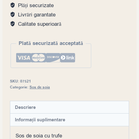
trufe,1LT
Plăți securizate
Livrări garantate
Calitate superioară
Plată securizată acceptată
SKU:
07521
Categorie:
Sos de soia
Descriere
Informații suplimentare
Sos de soia cu trufe