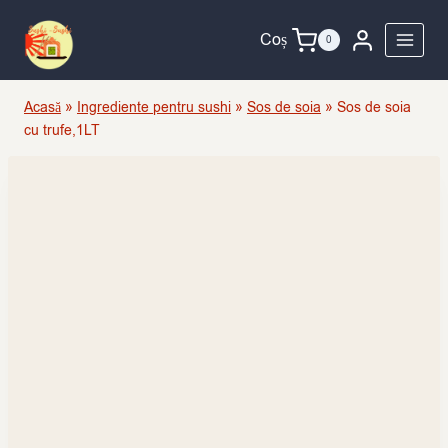
Skip
to
Coș
0
content
Acasă
»
Ingrediente pentru sushi
»
Sos de soia
»
Sos de soia
cu trufe,1LT