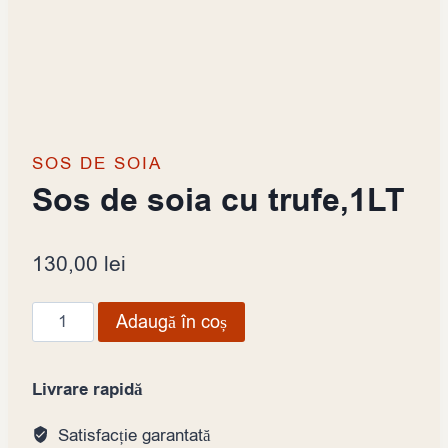
SOS DE SOIA
Sos de soia cu trufe,1LT
130,00
lei
Cantitate
Adaugă în coș
Sos
de
Livrare rapidă
soia
cu
Satisfacție garantată