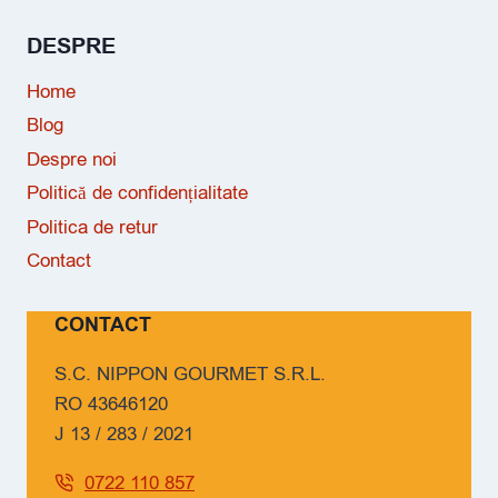
DESPRE
Home
Blog
Despre noi
Politică de confidențialitate
Politica de retur
Contact
CONTACT
S.C. NIPPON GOURMET S.R.L.
RO 43646120
J 13 / 283 / 2021
0722 110 857