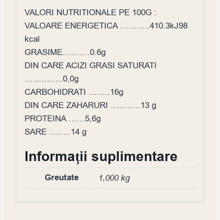
VALORI NUTRITIONALE PE 100G :
VALOARE ENERGETICA ………..410.3kJ98
kcal
GRASIME……….0.6g
DIN CARE ACIZI GRASI SATURATI
…………..0,0g
CARBOHIDRATI ……..16g
DIN CARE ZAHARURI ………..13 g
PROTEINA ……5,6g
SARE ……..14 g
Informații suplimentare
Greutate
1,000 kg