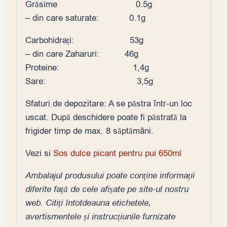
Grăsime 0.5g
– din care saturate: 0.1g
Carbohidrați: 53g
– din care Zaharuri: 46g
Proteine: 1,4g
Sare: 3,5g
Sfaturi de depozitare: A se păstra într-un loc
uscat. După deschidere poate fi păstrată la
frigider timp de max. 8 săptămâni.
Vezi si
Sos dulce picant pentru pui 650ml
Ambalajul produsului poate conține informații
diferite față de cele afișate pe site-ul nostru
web. Citiți întotdeauna etichetele,
avertismentele și instrucțiunile furnizate