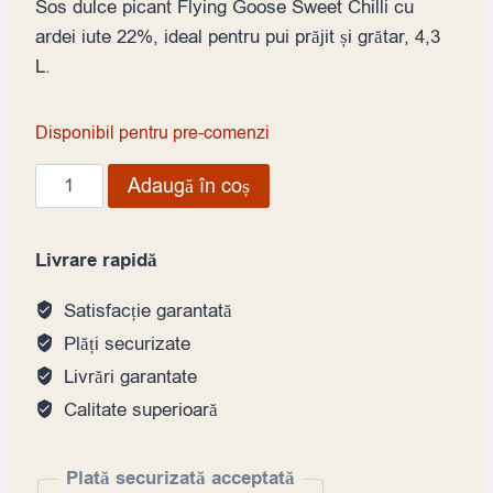
Sos dulce picant Flying Goose Sweet Chilli cu
ardei iute 22%, ideal pentru pui prăjit și grătar, 4,3
L.
Disponibil pentru pre-comenzi
Cantitate
Adaugă în coș
Sos
dulce
Livrare rapidă
picant
Flying
Satisfacție garantată
Goose
Plăți securizate
Sweet
Livrări garantate
Chilli,
Calitate superioară
4,3
L
Plată securizată acceptată