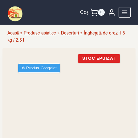
Skip
to
Coș
0
content
Acasă
»
Produse asiatice
»
Deserturi
»
Înghețată de orez 1.5
kg / 2.5 l
STOC EPUIZAT
❄︎ Produs Congelat