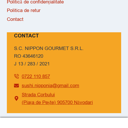
Politică de confidențialitate
Politica de retur
Contact
CONTACT
S.C. NIPPON GOURMET S.R.L.
RO 43646120
J 13 / 283 / 2021
0722 110 857
sushi.nipponia@gmail.com
Strada Corbului
(Piața de Pește) 905700 Năvodari
SOCIAL