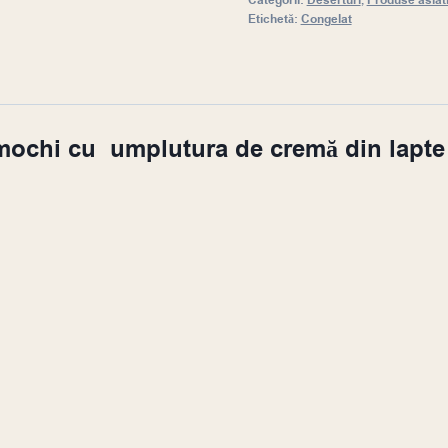
Categorii:
Deserturi
,
Produse asiat
Etichetă:
Congelat
mochi cu umplutura de cremă din lapte