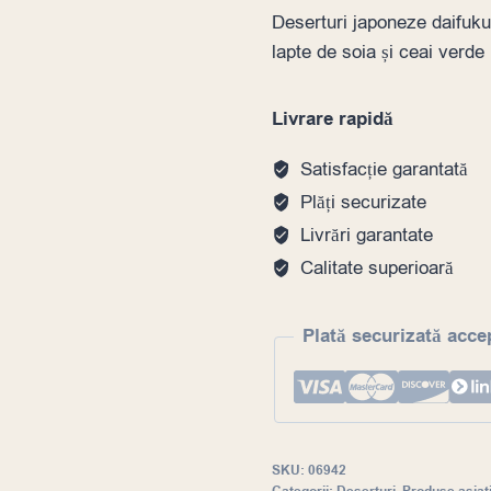
Deserturi japoneze daifuku
lapte de soia și ceai verd
Livrare rapidă
Satisfacție garantată
Plăți securizate
Livrări garantate
Calitate superioară
Plată securizată acce
SKU:
06942