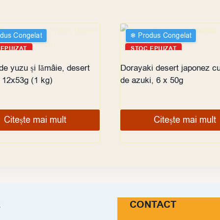
odus Congelat
❄︎ Produs Congelat
 EPUIZAT
STOC EPUIZAT
de yuzu și lămâie, desert
Dorayaki desert japonez c
 12x53g (1 kg)
de azuki, 6 x 50g
Citește mai mult
Citește mai mult
E
CONTACT