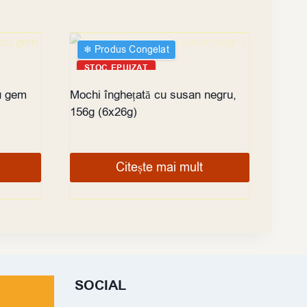
❄︎ Produs Congelat
STOC EPUIZAT
u gem
Mochi înghețată cu susan negru,
156g (6x26g)
Citește mai mult
SOCIAL