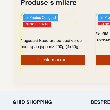
Produse similare
❄︎ Produs Congelat
❄︎ Pr
STOC EPUIZAT
STOC
Soufflé 
japonez
Nagasaki Kasutera cu ceai verde,
pandișpan japonez 200g (4x50g)
Citește mai mult
GHID SHOPPING
DESPR