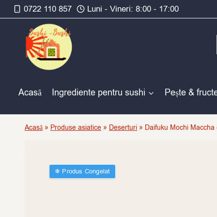
Skip
0722 110 857
Luni - Vineri: 8:00 - 17:00
to
content
Acasă
Ingrediente pentru sushi
Pește & fruct
Acasă
»
Produse asiatice
»
Deserturi
»
Daifuku Mochi Maccha 
❄︎ Produs Congelat