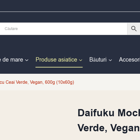
e de mare
Produse asiatice
Băuturi
Accesori
cu Ceai Verde, Vegan, 600g (10x60g)
Daifuku Moc
Verde, Vegan