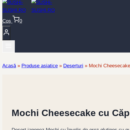
Coș
0
Acasă
»
Produse asiatice
»
Deserturi
»
Mochi Cheesecake
Mochi Cheesecake cu Căpș
Desert japonez Mochi cu înveliș de orez glutinos cu gu