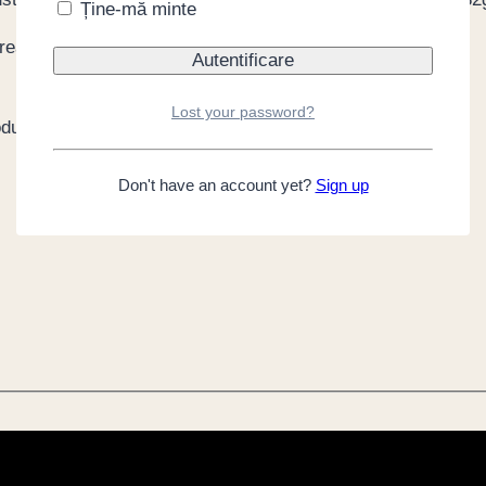
Ține-mă minte
 reapare pe stoc.
Lost your password?
oduct
Don't have an account yet?
Sign up