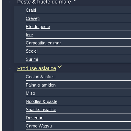
Pește & fructe de mare
Crabi
Creveți
File de peste
Icre
Caracatița, calmar
Scoici
Surimi
Produse asiatice
Ceaiuri & infuzii
Faina & amidon
Miso
Noodles & paste
Snacks asiatice
Deserturi
Carne Wagyu