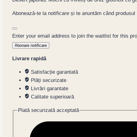
Abonează-te la notificare și te anuntăm când produsul
Dismiss
notification
Enter your email address to join the waitlist for this pr
Abonare notificare
Livrare rapidă
Satisfacție garantată
Plăți securizate
Livrări garantate
Calitate superioară
Plată securizată acceptată