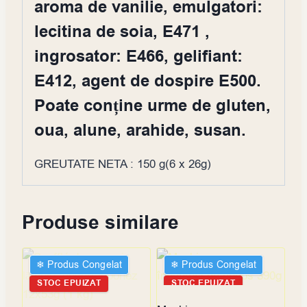
aroma de vanilie, emulgatori:
lecitina de soia, E471 ,
ingrosator: E466, gelifiant:
E412, agent de dospire E500.
Poate conține urme de gluten,
oua, alune, arahide, susan.
GREUTATE NETA : 150 g(6 x 26g)
Produse similare
❄︎ Produs Congelat
❄︎ Produs Congelat
STOC EPUIZAT
STOC EPUIZAT