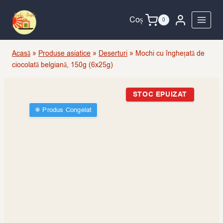
Skip
to
Coș
0
content
Acasă
»
Produse asiatice
»
Deserturi
»
Mochi cu înghețată de
ciocolată belgiană, 150g (6x25g)
STOC EPUIZAT
❄︎ Produs Congelat