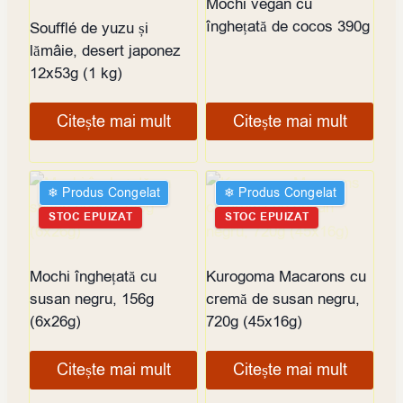
Mochi vegan cu
înghețată de cocos 390g
Soufflé de yuzu și
lămâie, desert japonez
12x53g (1 kg)
Citește mai mult
Citește mai mult
❄︎ Produs Congelat
❄︎ Produs Congelat
STOC EPUIZAT
STOC EPUIZAT
Mochi înghețată cu
Kurogoma Macarons cu
susan negru, 156g
cremă de susan negru,
(6x26g)
720g (45x16g)
Citește mai mult
Citește mai mult