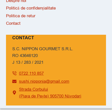
Despre noi
Politică de confidențialitate
Politica de retur
Contact
CONTACT
S.C. NIPPON GOURMET S.R.L.
RO 43646120
J 13 / 283 / 2021
0722 110 857
sushi.nipponia@gmail.com
Strada Corbului
(Piața de Pește) 905700 Năvodari