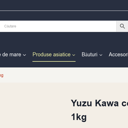
e de mare
Produse asiatice
Băuturi
Accesori
kg
Yuzu Kawa co
1kg