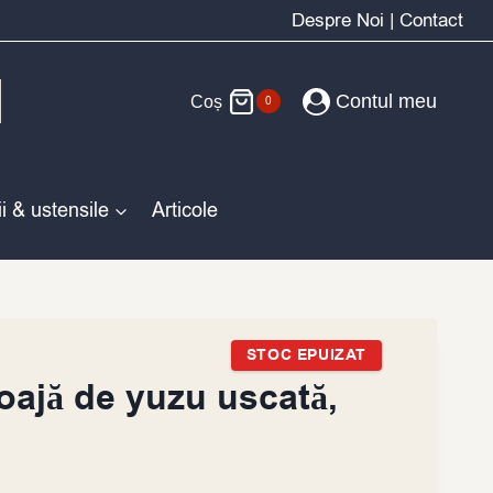
Despre Noi
|
Contact
Contul meu
Coș
0
i & ustensile
Articole
STOC EPUIZAT
ajă de yuzu uscată,