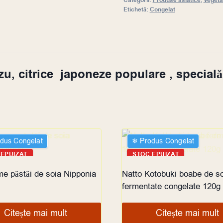
Categorii:
Produse asiatice
,
Vegetal
Etichetă:
Congelat
zu, citrice japoneze populare , special
odus Congelat
❄︎ Produs Congelat
 EPUIZAT
STOC EPUIZAT
 păstăi de soia Nipponia
Natto Kotobuki boabe de s
fermentate congelate 120g
Citește mai mult
Citește mai mult