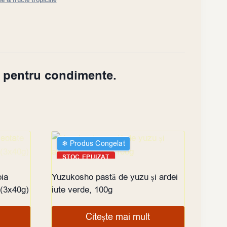
e & fructe tropicale
ă pentru condimente.
❄︎ Produs Congelat
STOC EPUIZAT
oia
Yuzukosho pastă de yuzu și ardei
 (3x40g)
iute verde, 100g
Citește mai mult