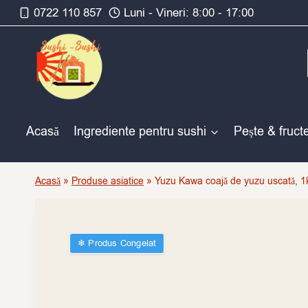
Skip
0722 110 857
Luni - Vineri: 8:00 - 17:00
to
content
Acasă
Ingrediente pentru sushi
Pește & fruct
Acasă
»
Produse asiatice
»
Yuzu Kawa coajă de yuzu uscată, 1
❄︎ Produs Congelat