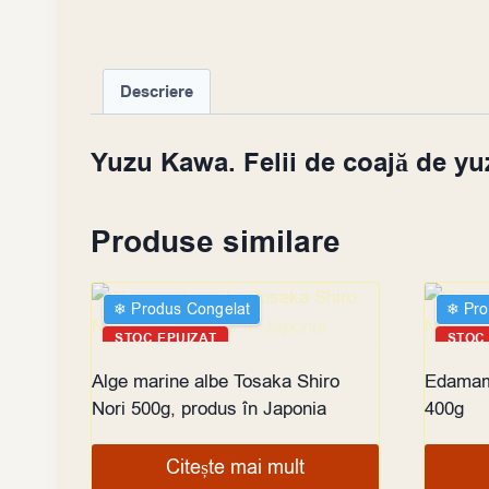
Descriere
Yuzu Kawa. Felii de coajă de yu
Produse similare
❄︎ Produs Congelat
❄︎ Pr
STOC EPUIZAT
STOC
Alge marine albe Tosaka Shiro
Edamame
Nori 500g, produs în Japonia
400g
Citește mai mult