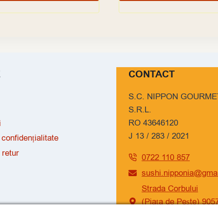
E
CONTACT
S.C. NIPPON GOURME
S.R.L.
RO 43646120
i
J 13 / 283 / 2021
 confidențialitate
 retur
0722 110 857
sushi.nipponia@gma
Strada Corbului
(Piața de Pește) 905
Năvodari