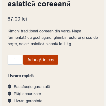
asiatică coreeană
67,00
lei
Kimchi tradițional coreean din varză Napa
fermentată cu gochugaru, ghimbir, usturoi și sos de
pește, salată asiatică picantă la 1 kg.
Cantitate
Adaugă în coș
Kimchi
varză
Livrare rapidă
marinată
picantă
Satisfacție garantată
1kg,
Plăți securizate
salată
Livrări garantate
asiatică