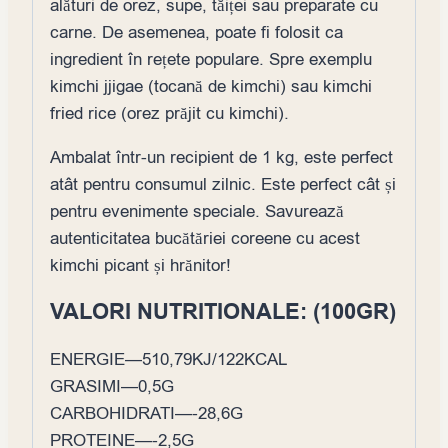
alături de orez, supe, tăiței sau preparate cu
carne. De asemenea, poate fi folosit ca
ingredient în rețete populare. Spre exemplu
kimchi jjigae (tocană de kimchi) sau kimchi
fried rice (orez prăjit cu kimchi).
Ambalat într-un recipient de 1 kg, este perfect
atât pentru consumul zilnic. Este perfect cât și
pentru evenimente speciale. Savurează
autenticitatea bucătăriei coreene cu acest
kimchi picant și hrănitor!
VALORI NUTRITIONALE: (100GR)
ENERGIE—510,79KJ/122KCAL
GRASIMI—0,5G
CARBOHIDRATI—-28,6G
PROTEINE—-2,5G