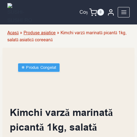
Skip
to
Coș
0
content
Acasă
»
Produse asiatice
»
Kimchi varză marinată picantă 1kg,
salată asiatică coreeană
❄︎ Produs Congelat
Kimchi varză marinată
picantă 1kg, salată