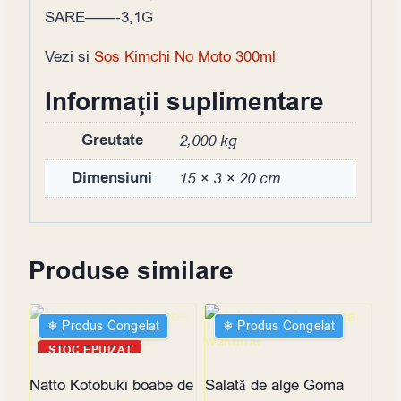
SARE——-3,1G
Vezi si
Sos Kimchi No Moto 300ml
Informații suplimentare
Greutate
2,000 kg
Dimensiuni
15 × 3 × 20 cm
Produse similare
❄︎ Produs Congelat
❄︎ Produs Congelat
STOC EPUIZAT
Natto Kotobuki boabe de
Salată de alge Goma