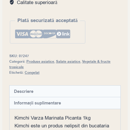
Calitate superioară
coreeană
Plată securizată acceptată
SKU:
07247
Categorii:
Produse asiatice
,
Salate asiatice
,
Vegetale & fructe
tropicale
Etichetă:
Congelat
Descriere
Informații suplimentare
Kimchi Varza Marinata Picanta 1kg
Kimchi este un produs nelipsit din bucataria