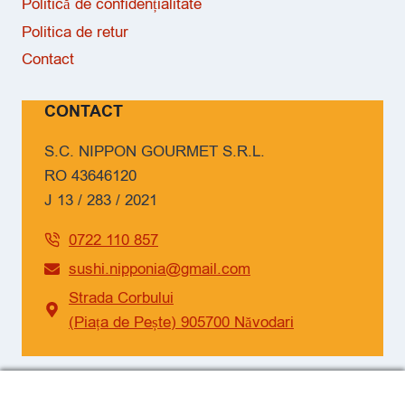
Politică de confidențialitate
Politica de retur
Contact
CONTACT
S.C. NIPPON GOURMET S.R.L.
RO 43646120
J 13 / 283 / 2021
0722 110 857
sushi.nipponia@gmail.com
Strada Corbului
(Piața de Pește) 905700 Năvodari
SOCIAL