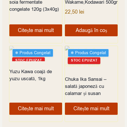
soia fermentate
Wakame,Kodawari 500gr
congelate 120g (3x40g)
22,50
lei
Citește mai mult
Adaugă în coș
❄︎ Produs Congelat
❄︎ Produs Congelat
STOC EPUIZAT
STOC EPUIZAT
Yuzu Kawa coajă de
yuzu uscată, 1kg
Chuka Ika Sansai –
salată japoneză cu
calamar și susan
Citește mai mult
Citește mai mult