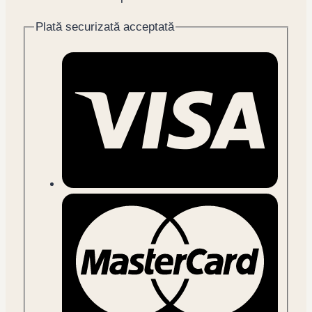
60
buc
Plată securizată acceptată