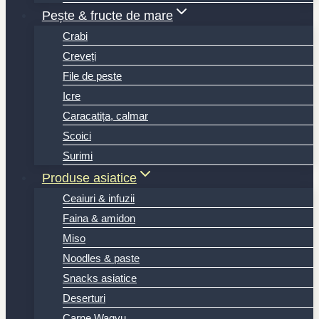
Pește & fructe de mare
Crabi
Creveți
File de peste
Icre
Caracatița, calmar
Scoici
Surimi
Produse asiatice
Ceaiuri & infuzii
Faina & amidon
Miso
Noodles & paste
Snacks asiatice
Deserturi
Carne Wagyu