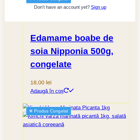
Don't have an account yet?
Sign up
Edamame boabe de
soia Nipponia 500g,
congelate
18,00
lei
Adaugă în coș
❄︎ Produs Congelat