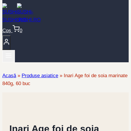
Coș
0
Acasă
»
Produse asiatice
»
Inari Age foi de soia marinate
840g, 60 buc
Inari Age foi de soia