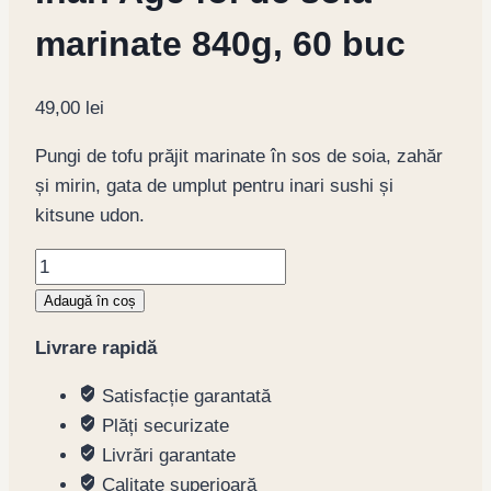
marinate 840g, 60 buc
49,00
lei
Pungi de tofu prăjit marinate în sos de soia, zahăr
și mirin, gata de umplut pentru inari sushi și
kitsune udon.
Cantitate
Inari
Adaugă în coș
Age
Livrare rapidă
foi
de
Satisfacție garantată
soia
Plăți securizate
marinate
Livrări garantate
840g,
Calitate superioară