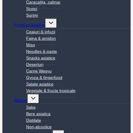
Caracatița, calmar
Scoici
Surimi
Toggle
Produse asiatice
child
menu
Ceaiuri & infuzii
Faina & amidon
Miso
Noodles & paste
Snacks asiatice
Deserturi
Carne Wagyu
Gyoza & fingerfood
Salate asiatice
Vegetale & fructe tropicale
Toggle
Băuturi
child
menu
Sake
Bere asiatica
Distilate
Non-alcoolice
Toggle