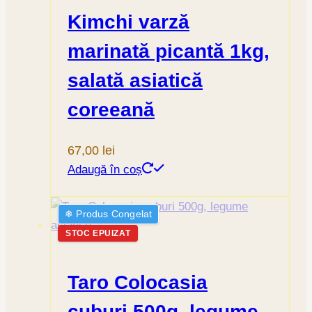
Kimchi varză
marinată picantă 1kg,
salată asiatică
coreeană
67,00
lei
Adaugă în coș
❄︎ Produs Congelat
STOC EPUIZAT
Taro Colocasia
cuburi 500g, legume