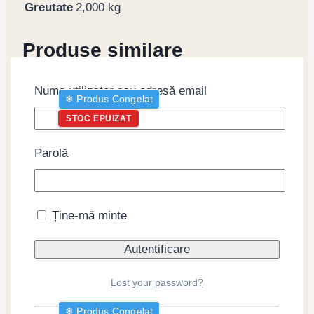
Greutate
2,000 kg
Produse similare
Nume utilizator sau adresă email
❄︎ Produs Congelat
STOC EPUIZAT
Parolă
Coajă de yuzu rasă
Kaneku Oroshi Nama
Ține-mă minte
Yuzu, 100g
Citește mai mult
Lost your password?
❄︎ Produs Congelat