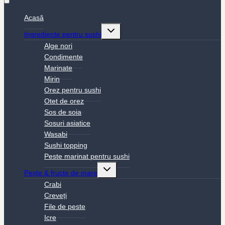
Acasă
Toggle
Ingrediente pentru sushi
child
menu
Alge nori
Condimente
Marinate
Mirin
Orez pentru sushi
Otet de orez
Sos de soia
Sosuri asiatice
Wasabi
Sushi topping
Peste marinat pentru sushi
Toggle
Pește & fructe de mare
child
menu
Crabi
Creveți
File de peste
Icre