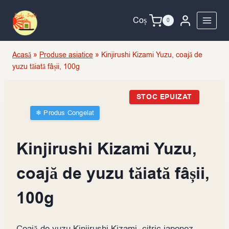
Skip
to
Coș
0
content
Acasă
»
Produse asiatice
»
Kinjirushi Kizami Yuzu, coajă de
yuzu tăiată fâșii, 100g
STOC EPUIZAT
❄︎ Produs Congelat
Kinjirushi Kizami Yuzu,
coajă de yuzu tăiată fâșii,
100g
Coajă de yuzu Kinjirushi Kizami, citric japonez