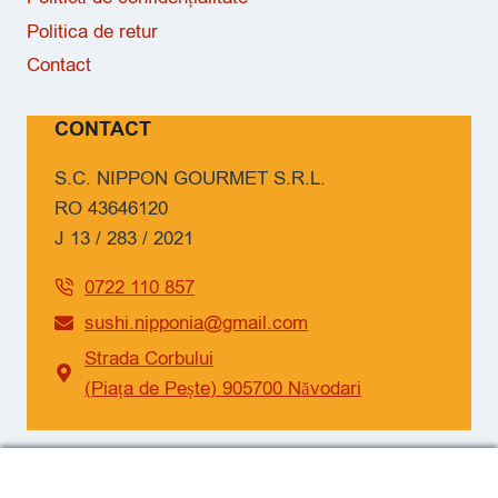
Politica de retur
Contact
CONTACT
S.C. NIPPON GOURMET S.R.L.
RO 43646120
J 13 / 283 / 2021
0722 110 857
sushi.nipponia@gmail.com
Strada Corbului
(Piața de Pește) 905700 Năvodari
SOCIAL