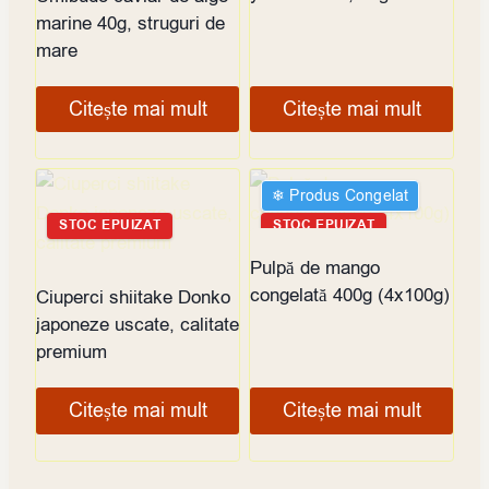
marine 40g, struguri de
mare
Citește mai mult
Citește mai mult
❄︎ Produs Congelat
STOC EPUIZAT
STOC EPUIZAT
Pulpă de mango
congelată 400g (4x100g)
Ciuperci shiitake Donko
japoneze uscate, calitate
premium
Citește mai mult
Citește mai mult