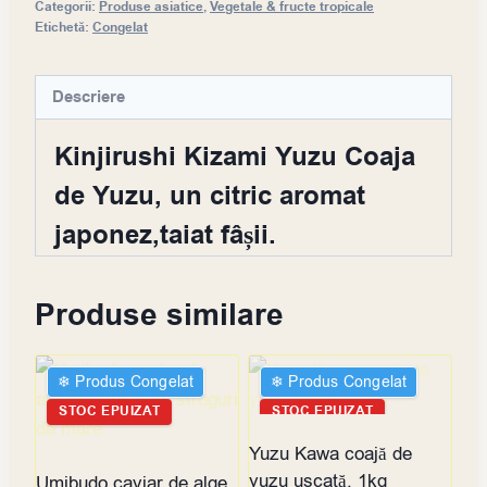
Categorii:
Produse asiatice
,
Vegetale & fructe tropicale
Etichetă:
Congelat
Descriere
Kinjirushi Kizami Yuzu Coaja
de Yuzu, un citric aromat
japonez,taiat fâșii.
Produse similare
❄︎ Produs Congelat
❄︎ Produs Congelat
STOC EPUIZAT
STOC EPUIZAT
Yuzu Kawa coajă de
yuzu uscată, 1kg
Umibudo caviar de alge