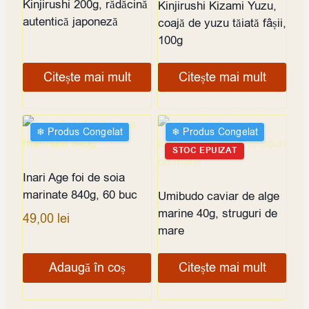
Kinjirushi 200g, rădăcină
Kinjirushi Kizami Yuzu,
autentică japoneză
coajă de yuzu tăiată fâșii,
100g
Citește mai mult
Citește mai mult
❄︎ Produs Congelat
❄︎ Produs Congelat
STOC EPUIZAT
Inari Age foi de soia
marinate 840g, 60 buc
Umibudo caviar de alge
marine 40g, struguri de
49,00
lei
mare
Adaugă în coș
Citește mai mult