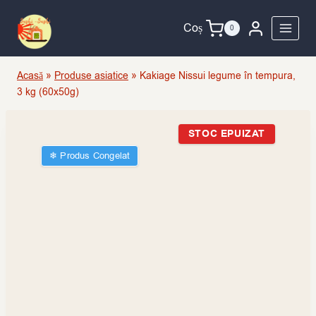
Skip
to
Coș
0
content
Acasă
»
Produse asiatice
»
Kakiage Nissui legume în tempura,
3 kg (60x50g)
STOC EPUIZAT
❄︎ Produs Congelat