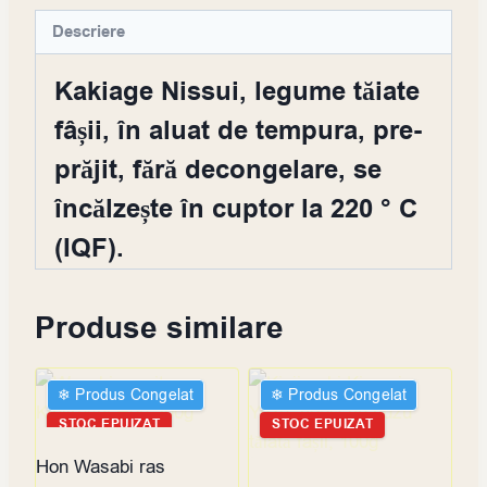
Descriere
Kakiage Nissui, legume tăiate
fâșii, în aluat de tempura, pre-
prăjit, fără decongelare, se
încălzește în cuptor la 220 ° C
(IQF).
Produse similare
❄︎ Produs Congelat
❄︎ Produs Congelat
STOC EPUIZAT
STOC EPUIZAT
Hon Wasabi ras