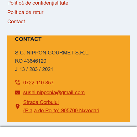
Politică de confidențialitate
Politica de retur
Contact
CONTACT
S.C. NIPPON GOURMET S.R.L.
RO 43646120
J 13 / 283 / 2021
0722 110 857
sushi.nipponia@gmail.com
Strada Corbului
(Piața de Pește) 905700 Năvodari
SOCIAL