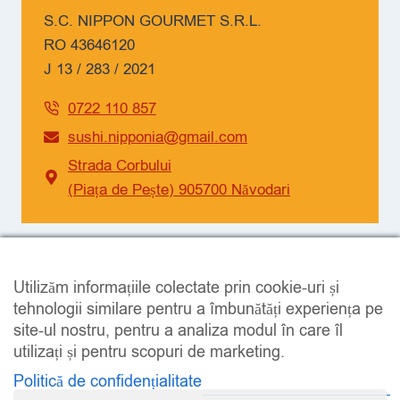
S.C. NIPPON GOURMET S.R.L.
RO 43646120
J 13 / 283 / 2021
0722 110 857
sushi.nipponia@gmail.com
Strada Corbului
(Piața de Pește) 905700 Năvodari
SOCIAL
Utilizăm informațiile colectate prin cookie-uri și
Facebook
Instagram
tehnologii similare pentru a îmbunătăți experiența pe
site-ul nostru, pentru a analiza modul în care îl
utilizați și pentru scopuri de marketing.
Politică de confidențialitate