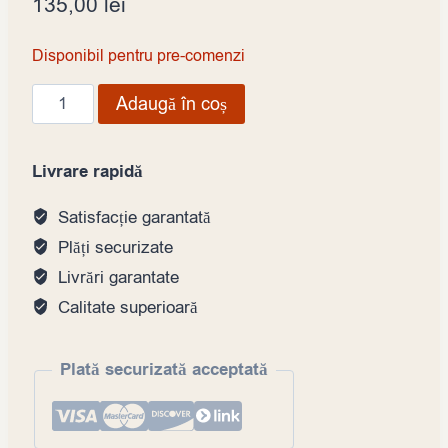
135,00
lei
Disponibil pentru pre-comenzi
Cantitate
Adaugă în coș
Icre
tobiko
Livrare rapidă
negre,
caserola
Satisfacție garantată
500gr
Plăți securizate
Livrări garantate
Calitate superioară
Plată securizată acceptată