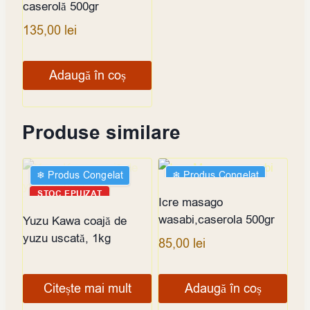
caserolă 500gr
135,00
lei
Adaugă în coș
Produse similare
❄︎ Produs Congelat
❄︎ Produs Congelat
STOC EPUIZAT
Icre masago
wasabi,caserola 500gr
Yuzu Kawa coajă de
yuzu uscată, 1kg
85,00
lei
Citește mai mult
Adaugă în coș