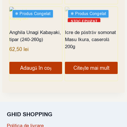
❄︎ Produs Congelat
❄︎ Produs Congelat
STOC EPUIZAT
Anghila Unagi Kabayaki,
Icre de păstrăv somonat
tipar (240-260g)
Masu Ikura, caserolă
200g
62,50
lei
Adaugă în coș
Citește mai mult
GHID SHOPPING
Politica de livrare