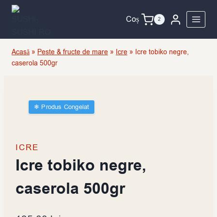
Skip
to
Coș
2
content
Acasă
»
Peste & fructe de mare
»
Icre
»
Icre tobiko negre,
caserola 500gr
❄︎ Produs Congelat
ICRE
Icre tobiko negre,
caserola 500gr