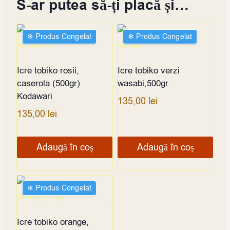
S-ar putea să-ți placă și…
❄︎ Produs Congelat
❄︎ Produs Congelat
Icre tobiko rosii,
Icre tobiko verzi
caserola (500gr)
wasabi,500gr
Kodawari
135,00
lei
135,00
lei
Adaugă în coș
Adaugă în coș
❄︎ Produs Congelat
Icre tobiko orange,