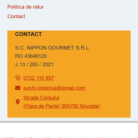
Politica de retur
Contact
CONTACT
S.C. NIPPON GOURMET S.R.L.
RO 43646120
J 13 / 283 / 2021
0722 110 857
sushi.nipponia@gmail.com
Strada Corbului
(Piața de Pește) 905700 Năvodari
SOCIAL