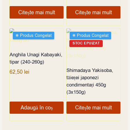
Citește mai mult
Citește mai mult
❄︎ Produs Congelat
❄︎ Produs Congelat
STOC EPUIZAT
Anghila Unagi Kabayaki,
tipar (240-260g)
Shimadaya Yakisoba,
62,50
lei
tăieței japonezi
condimentați 450g
(3x150g)
Adaugă în coș
Citește mai mult