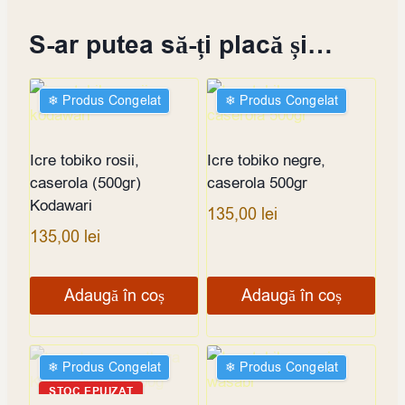
S-ar putea să-ți placă și…
❄︎ Produs Congelat
❄︎ Produs Congelat
Icre tobiko rosii,
Icre tobiko negre,
caserola (500gr)
caserola 500gr
Kodawari
135,00
lei
135,00
lei
Adaugă în coș
Adaugă în coș
❄︎ Produs Congelat
❄︎ Produs Congelat
STOC EPUIZAT