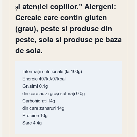
și atenției copiilor.” Alergeni:
Cereale care contin gluten
(grau), peste si produse din
peste, soia si produse pe baza
de soia.
Informații nutriționale (la 100g)

Energie 407kJ/97kcal

Grăsimi 0.1g

din care acizi grași saturați 0.0g

Carbohidrați 14g

din care zaharuri 14g

Proteine ​​10g
