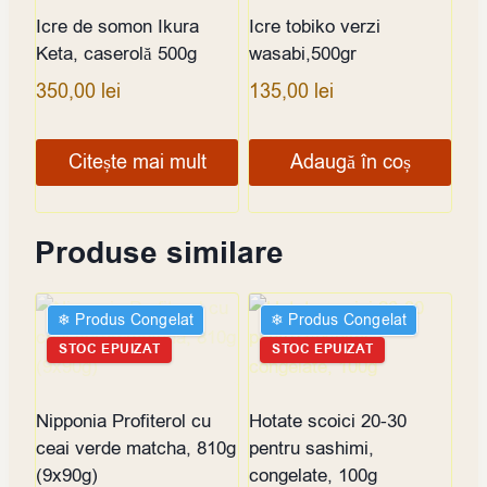
Icre de somon Ikura
Icre tobiko verzi
Keta, caserolă 500g
wasabi,500gr
350,00
lei
135,00
lei
Citește mai mult
Adaugă în coș
Produse similare
❄︎ Produs Congelat
❄︎ Produs Congelat
STOC EPUIZAT
STOC EPUIZAT
Nipponia Profiterol cu
Hotate scoici 20-30
ceai verde matcha, 810g
pentru sashimi,
(9x90g)
congelate, 100g