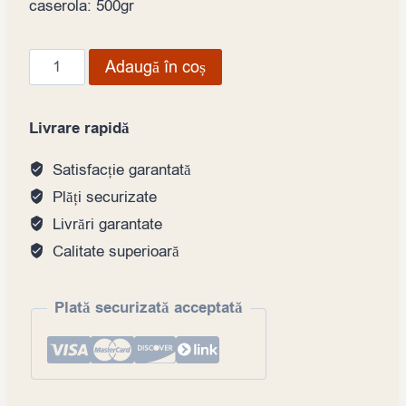
caserola: 500gr
Cantitate
Adaugă în coș
Icre
tobiko
Livrare rapidă
orange,
caserolă
Satisfacție garantată
500gr
Plăți securizate
Livrări garantate
Calitate superioară
Plată securizată acceptată