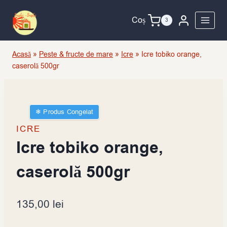
Skip
to
Coș
3
content
Acasă
»
Peste & fructe de mare
»
Icre
»
Icre tobiko orange,
caserolă 500gr
❄︎ Produs Congelat
ICRE
Icre tobiko orange,
caserolă 500gr
135,00
lei