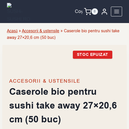
Skip
to
Coș
0
content
Acasă
»
Accesorii & ustensile
»
Caserole bio pentru sushi take
away 27×20,6 cm (50 buc)
STOC EPUIZAT
ACCESORII & USTENSILE
Caserole bio pentru
sushi take away 27×20,6
cm (50 buc)