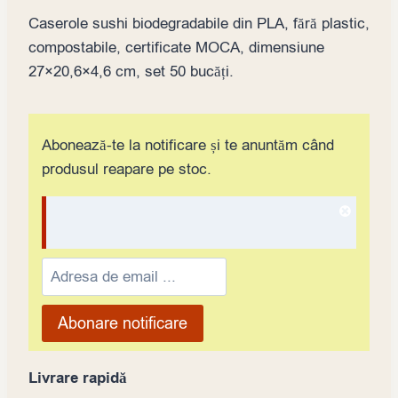
Caserole sushi biodegradabile din PLA, fără plastic,
compostabile, certificate MOCA, dimensiune
27×20,6×4,6 cm, set 50 bucăți.
Abonează-te la notificare și te anuntăm când
produsul reapare pe stoc.
Dismis
notifica
Enter
your
email
Abonare notificare
address
to
Livrare rapidă
join