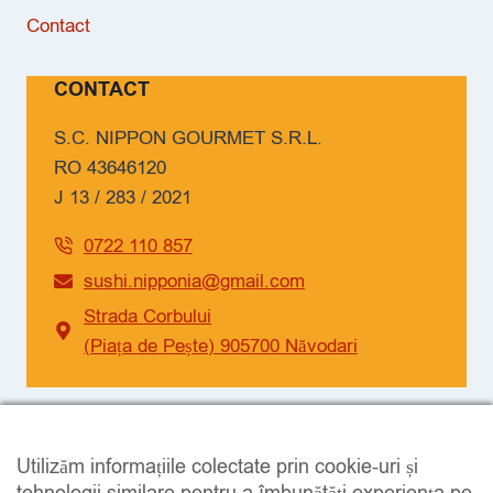
Contact
CONTACT
S.C. NIPPON GOURMET S.R.L.
RO 43646120
J 13 / 283 / 2021
0722 110 857
sushi.nipponia@gmail.com
Strada Corbului
(Piața de Pește) 905700 Năvodari
SOCIAL
Utilizăm informațiile colectate prin cookie-uri și
Facebook
Instagram