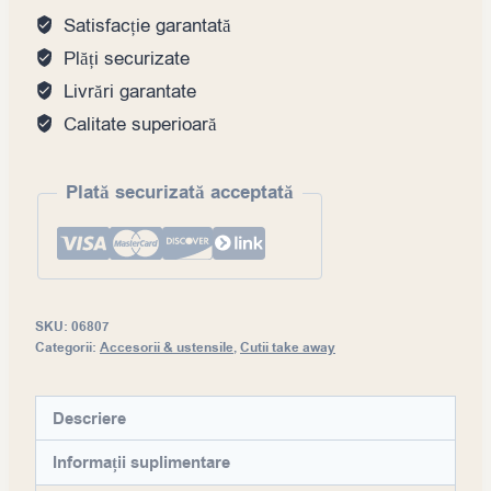
the
Satisfacție garantată
waitlist
Plăți securizate
for
Livrări garantate
this
Calitate superioară
product
Plată securizată acceptată
SKU:
06807
Categorii:
Accesorii & ustensile
,
Cutii take away
Descriere
Informații suplimentare