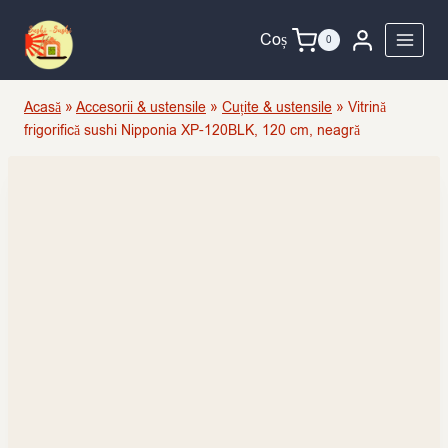
Skip
to
Coș
0
content
Acasă
»
Accesorii & ustensile
»
Cuțite & ustensile
»
Vitrină
frigorifică sushi Nipponia XP-120BLK, 120 cm, neagră