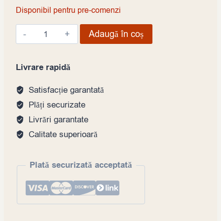
Disponibil pentru pre-comenzi
Cantitate
Adaugă în coș
Vitrină
frigorifică
Livrare rapidă
sushi
Nipponia
Satisfacție garantată
XP-
Plăți securizate
120BLK,
Livrări garantate
120
Calitate superioară
cm,
neagră
Plată securizată acceptată