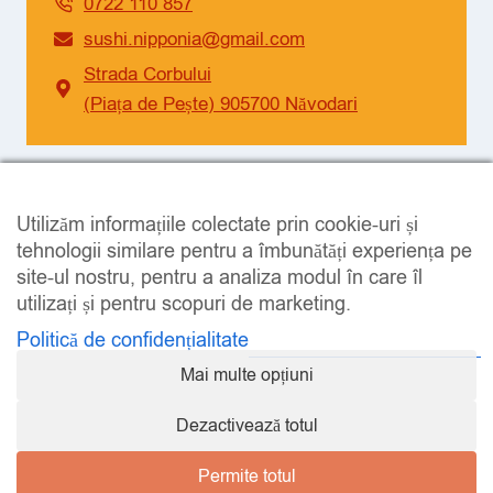
0722 110 857
sushi.nipponia@gmail.com
Strada Corbului
(Piața de Pește) 905700 Năvodari
SOCIAL
Utilizăm informațiile colectate prin cookie-uri și
Facebook
Instagram
tehnologii similare pentru a îmbunătăți experiența pe
site-ul nostru, pentru a analiza modul în care îl
utilizați și pentru scopuri de marketing.
Politică de confidențialitate
Mai multe opțiuni
LEGAL
Dezactivează totul
Permite totul