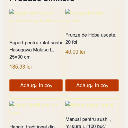
Frunze de Hoba uscate,
20 foi
Suport pentru rulat sushi
Hasegawa Makisu L,
40,00
lei
25×30 cm
185,33
lei
Adaugă în coș
Adaugă în coș
Manusi pentru sushi ,
măsura L (100 buc)
Hangiri traditional din