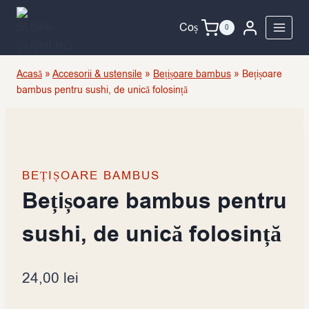
Skip
to
Coș
0
content
Acasă
»
Accesorii & ustensile
»
Bețișoare bambus
»
Bețișoare
bambus pentru sushi, de unică folosință
BEȚIȘOARE BAMBUS
Bețișoare bambus pentru
sushi, de unică folosință
24,00
lei