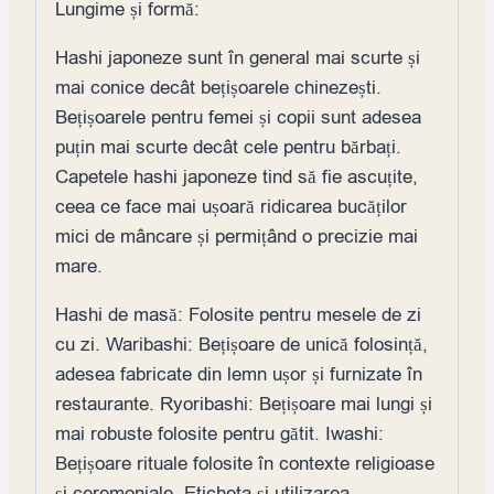
Lungime și formă:
Hashi japoneze sunt în general mai scurte și
mai conice decât bețișoarele chinezești.
Bețișoarele pentru femei și copii sunt adesea
puțin mai scurte decât cele pentru bărbați.
Capetele hashi japoneze tind să fie ascuțite,
ceea ce face mai ușoară ridicarea bucăților
mici de mâncare și permițând o precizie mai
mare.
Hashi de masă: Folosite pentru mesele de zi
cu zi. Waribashi: Bețișoare de unică folosință,
adesea fabricate din lemn ușor și furnizate în
restaurante. Ryoribashi: Bețișoare mai lungi și
mai robuste folosite pentru gătit. Iwashi:
Bețișoare rituale folosite în contexte religioase
și ceremoniale. Eticheta și utilizarea