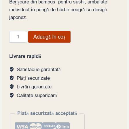
Bețișoare din bambus pentru sushi, ambalate
individual în pungă de hârtie neagră cu design
japonez.
Cantitate
Adaugă în coș
Bețișoare
bambus
Livrare rapidă
pentru
sushi,
Satisfacție garantată
de
Plăți securizate
unică
Livrări garantate
folosință
Calitate superioară
Plată securizată acceptată