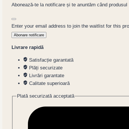
Abonează-te la notificare și te anuntăm când produsul
Dismiss
notification
Enter your email address to join the waitlist for this pr
Abonare notificare
Livrare rapidă
Satisfacție garantată
Plăți securizate
Livrări garantate
Calitate superioară
Plată securizată acceptată