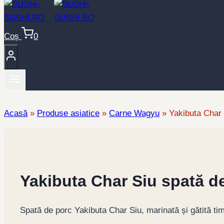
Coș
0
Acasă
»
Produse asiatice
»
Carne Wagyu
»
Yakibuta Char 
Yakibuta Char Siu spată de
Spată de porc Yakibuta Char Siu, marinată și gătită ti