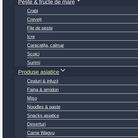
Pește & fructe de mare
Crabi
Creveți
File de peste
Icre
Caracatița, calmar
Scoici
Surimi
Produse asiatice
Ceaiuri & infuzii
Faina & amidon
Miso
Noodles & paste
Snacks asiatice
Deserturi
Carne Wagyu