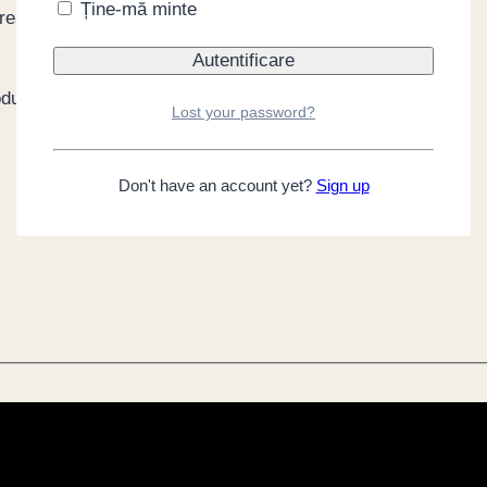
Ține-mă minte
 reapare pe stoc.
oduct
Lost your password?
Don't have an account yet?
Sign up