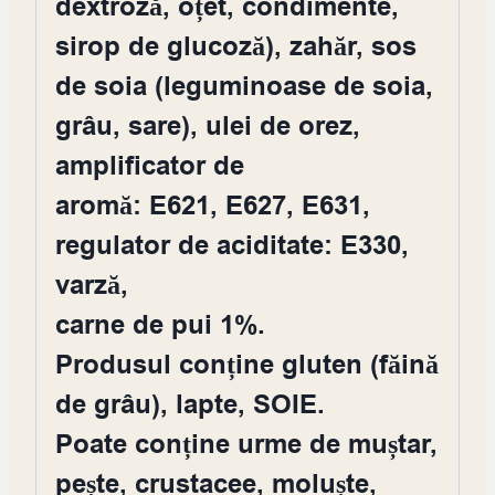
dextroză, oțet, condimente,
sirop de glucoză), zahăr, sos
de soia (leguminoase de soia,
grâu, sare), ulei de orez,
amplificator de
aromă: E621, E627, E631,
regulator de aciditate: E330,
varză,
carne de pui 1%.
Produsul conține gluten (făină
de grâu), lapte, SOIE.
Poate conține urme de muștar,
pește, crustacee, moluște,