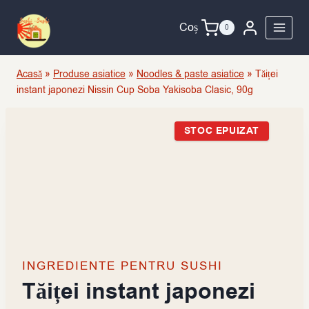
Skip
to
Coș
0
content
Acasă
»
Produse asiatice
»
Noodles & paste asiatice
»
Tăiței
instant japonezi Nissin Cup Soba Yakisoba Clasic, 90g
STOC EPUIZAT
INGREDIENTE PENTRU SUSHI
Tăiței instant japonezi