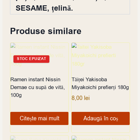
SESAME, țelină.
Produse similare
STOC EPUIZAT
Ramen instant Nissin
Tăiței Yakisoba
Demae cu supă de vită,
Miyakoichi prefierți 180g
100g
8,00
lei
Citește mai mult
Adaugă în coș