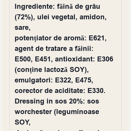
Ingrediente: făină de grâu
(72%), ulei vegetal, amidon,
sare,
potențiator de aromă: E621,
agent de tratare a făinii:
E500, E451, antioxidant: E306
(conține lactoză SOY),
emulgatori: E322, E475,
corector de aciditate: E330.
Dressing in sos 20%: sos
worchester (leguminoase
SOY,