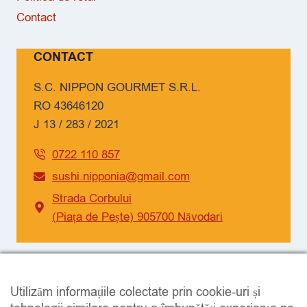
Contact
CONTACT
S.C. NIPPON GOURMET S.R.L.
RO 43646120
J 13 / 283 / 2021
0722 110 857
sushi.nipponia@gmail.com
Strada Corbului
(Piața de Pește) 905700 Năvodari
SOCIAL
Utilizăm informațiile colectate prin cookie-uri și
Facebook
Instagram