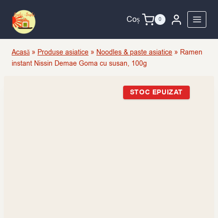
Skip
to
Coș
0
content
Acasă
»
Produse asiatice
»
Noodles & paste asiatice
»
Ramen
instant Nissin Demae Goma cu susan, 100g
STOC EPUIZAT