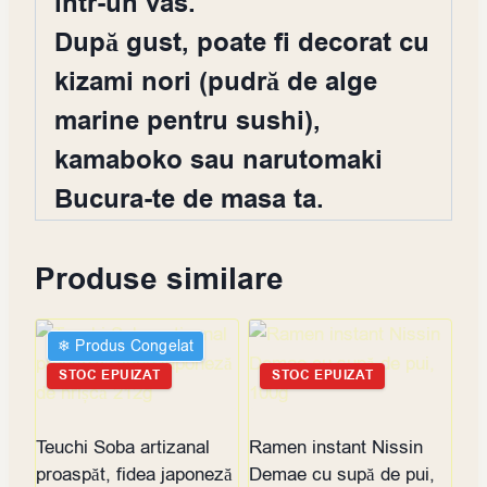
într-un vas.
După gust, poate fi decorat cu
kizami nori (pudră de alge
marine pentru sushi),
kamaboko sau narutomaki
Bucura-te de masa ta.
Produse similare
❄︎ Produs Congelat
STOC EPUIZAT
STOC EPUIZAT
Teuchi Soba artizanal
Ramen instant Nissin
proaspăt, fidea japoneză
Demae cu supă de pui,