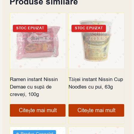
Produse similare
STOC EPUIZAT
STOC EPUIZAT
Ramen instant Nissin
Tăiței instant Nissin Cup
Demae cu supă de
Noodles cu pui, 63g
creveți, 100g
Citește mai mult
Citește mai mult