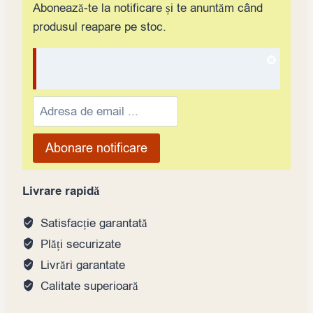
Abonează-te la notificare și te anuntăm când
produsul reapare pe stoc.
Dismis
notifica
Enter
your
email
Abonare notificare
address
to
Livrare rapidă
join
the
Satisfacție garantată
waitlist
Plăți securizate
for
Livrări garantate
this
Calitate superioară
product