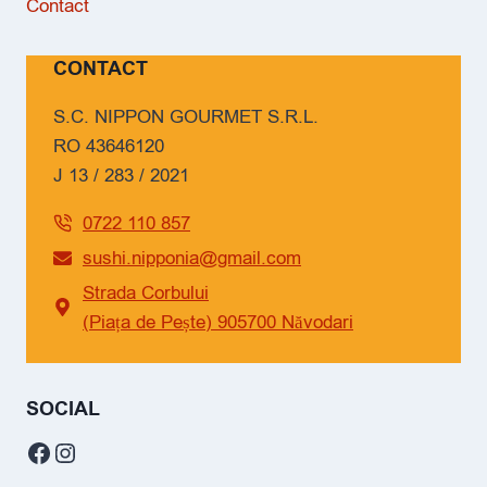
Contact
CONTACT
S.C. NIPPON GOURMET S.R.L.
RO 43646120
J 13 / 283 / 2021
0722 110 857
sushi.nipponia@gmail.com
Strada Corbului
(Piața de Pește) 905700 Năvodari
SOCIAL
Facebook
Instagram