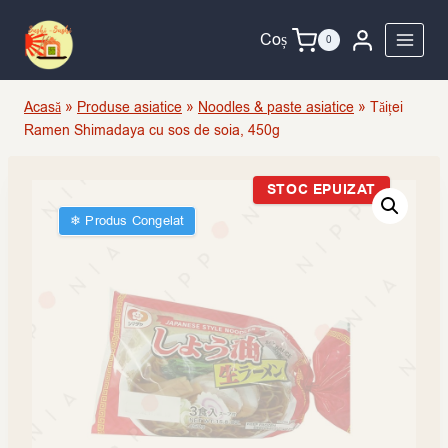
Skip
to
Coș
0
content
Acasă
»
Produse asiatice
»
Noodles & paste asiatice
»
Tăiței
Ramen Shimadaya cu sos de soia, 450g
STOC EPUIZAT
❄︎ Produs Congelat