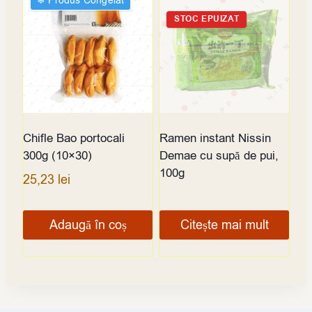
❄︎ Produs Congelat
STOC EPUIZAT
Chifle Bao portocali
Ramen instant Nissin
300g (10×30)
Demae cu supă de pui,
100g
25,23
lei
Adaugă în coș
Citește mai mult