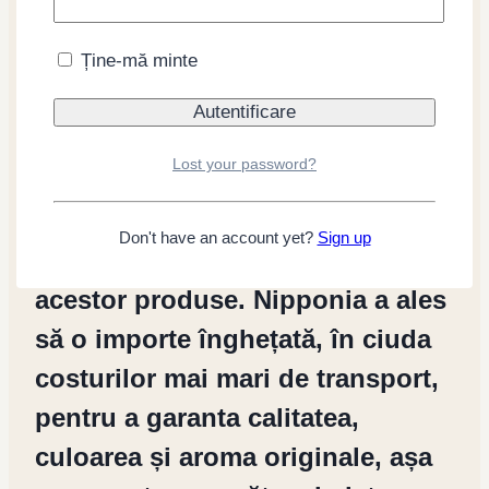
la căldură, astfel încât
temperaturile ridicate și lumina
Ține-mă minte
directă tind să-l întunece.
Călătoria cu vaporul de mărfuri
Lost your password?
din Japonia în Italia, prin tropice
și ecuator, modifică foarte des
Don't have an account yet?
Sign up
caracteristicile organoleptice ale
acestor produse. Nipponia a ales
să o importe înghețată, în ciuda
costurilor mai mari de transport,
pentru a garanta calitatea,
culoarea și aroma originale, așa