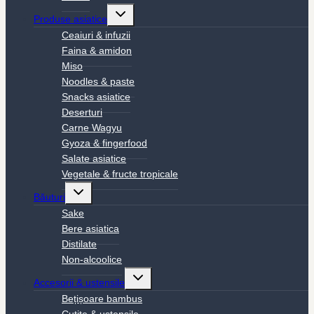
Toggle
Produse asiatice
child
menu
Ceaiuri & infuzii
Faina & amidon
Miso
Noodles & paste
Snacks asiatice
Deserturi
Carne Wagyu
Gyoza & fingerfood
Salate asiatice
Vegetale & fructe tropicale
Toggle
Băuturi
child
menu
Sake
Bere asiatica
Distilate
Non-alcoolice
Toggle
Accesorii & ustensile
child
menu
Bețișoare bambus