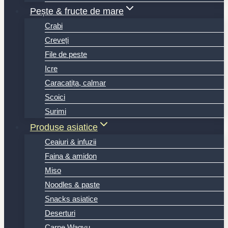
Pește & fructe de mare
Crabi
Creveți
File de peste
Icre
Caracatița, calmar
Scoici
Surimi
Produse asiatice
Ceaiuri & infuzii
Faina & amidon
Miso
Noodles & paste
Snacks asiatice
Deserturi
Carne Wagyu