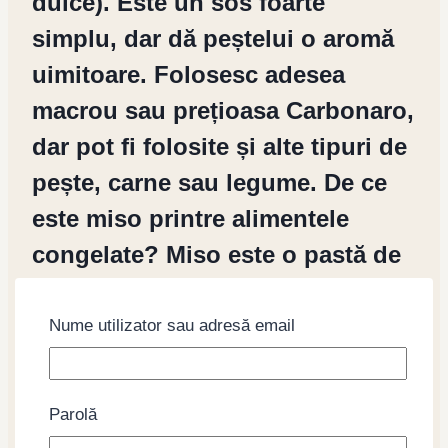
dulce). Este un sos foarte
simplu, dar dă peștelui o aromă
uimitoare. Folosesc adesea
macrou sau prețioasa Carbonaro,
dar pot fi folosite și alte tipuri de
pește, carne sau legume. De ce
este miso printre alimentele
congelate? Miso este o pastă de
soia fermentată și sărată, deci
sarea este conservantul natural
Nume utilizator sau adresă email
care garantează o durată lungă
de valabilitate. Cu toate acestea,
Parolă
miso este fotosensibil și sensibil