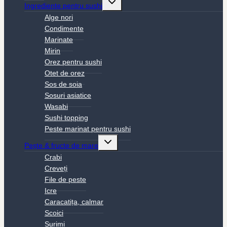
Ingrediente pentru sushi
child
menu
Alge nori
Condimente
Marinate
Mirin
Orez pentru sushi
Otet de orez
Sos de soia
Sosuri asiatice
Wasabi
Sushi topping
Peste marinat pentru sushi
Toggle
Pește & fructe de mare
child
menu
Crabi
Creveți
File de peste
Icre
Caracatița, calmar
Scoici
Surimi