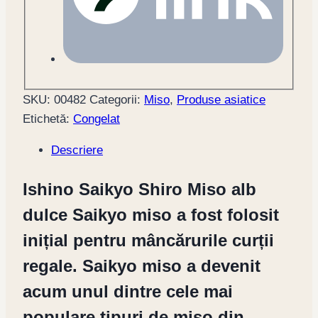
SKU:
00482
Categorii:
Miso
,
Produse asiatice
Etichetă:
Congelat
Descriere
Ishino Saikyo Shiro Miso alb
dulce Saikyo miso a fost folosit
inițial pentru mâncărurile curții
regale. Saikyo miso a devenit
acum unul dintre cele mai
populare tipuri de miso din