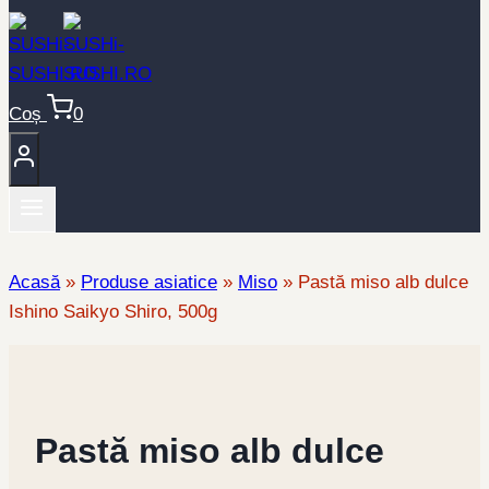
Coș
0
Acasă
»
Produse asiatice
»
Miso
»
Pastă miso alb dulce
Ishino Saikyo Shiro, 500g
Pastă miso alb dulce