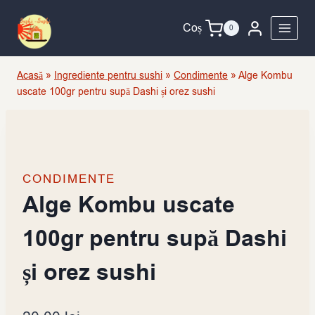
Skip
to
Coș
0
content
Acasă
»
Ingrediente pentru sushi
»
Condimente
»
Alge Kombu
uscate 100gr pentru supă Dashi și orez sushi
CONDIMENTE
Alge Kombu uscate
100gr pentru supă Dashi
și orez sushi