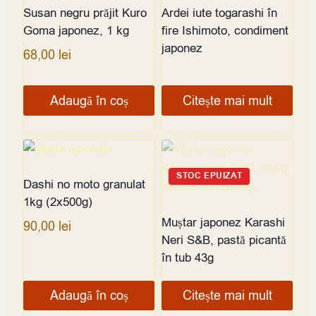
Susan negru prăjit Kuro
Ardei iute togarashi în
Goma japonez, 1 kg
fire Ishimoto, condiment
japonez
68,00
lei
Adaugă în coș
Citește mai mult
STOC EPUIZAT
Dashi no moto granulat
1kg (2x500g)
Muștar japonez Karashi
90,00
lei
Neri S&B, pastă picantă
în tub 43g
Adaugă în coș
Citește mai mult