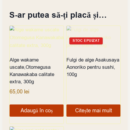
S-ar putea să-ți placă și…
STOC EPUIZAT
Alge wakame
Fulgi de alge Asakusaya
uscate,Otomegusa
Aonoriko pentru sushi,
Kanawakaba calitate
100g
extra, 300g
65,00
lei
Adaugă în coș
Citește mai mult