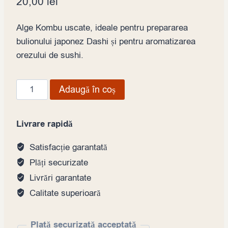
20,00
lei
Alge Kombu uscate, ideale pentru prepararea
bulionului japonez Dashi și pentru aromatizarea
orezului de sushi.
Cantitate
Adaugă în coș
Alge
Kombu
Livrare rapidă
uscate
100gr
Satisfacție garantată
pentru
Plăți securizate
supă
Livrări garantate
Dashi
Calitate superioară
și
orez
sushi
Plată securizată acceptată