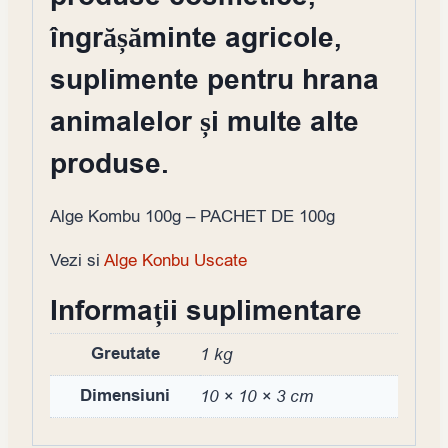
îngrășăminte agricole,
suplimente pentru hrana
animalelor și multe alte
produse.
Alge Kombu 100g – PACHET DE 100g
Vezi si
Alge Konbu Uscate
Informații suplimentare
Greutate
1 kg
Dimensiuni
10 × 10 × 3 cm