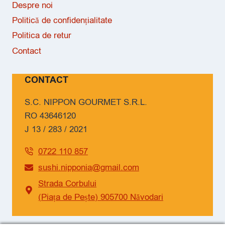
Despre noi
Politică de confidențialitate
Politica de retur
Contact
CONTACT
S.C. NIPPON GOURMET S.R.L.
RO 43646120
J 13 / 283 / 2021
0722 110 857
sushi.nipponia@gmail.com
Strada Corbului
(Piața de Pește) 905700 Năvodari