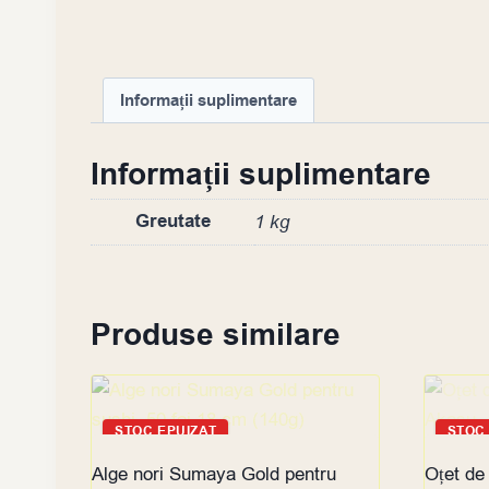
Informații suplimentare
Informații suplimentare
Greutate
1 kg
Produse similare
STOC EPUIZAT
STOC
Alge nori Sumaya Gold pentru
Oțet de