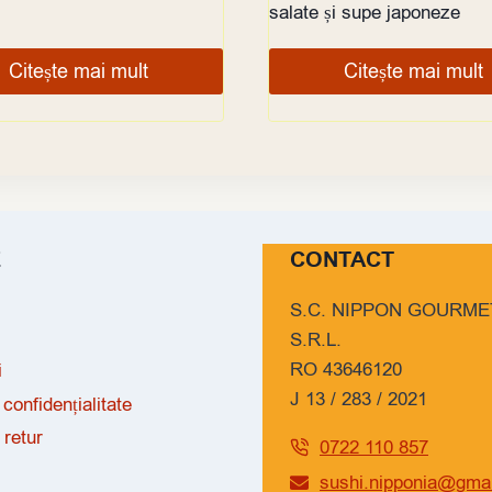
salate și supe japoneze
Citește mai mult
Citește mai mult
E
CONTACT
S.C. NIPPON GOURME
S.R.L.
RO 43646120
i
J 13 / 283 / 2021
 confidențialitate
 retur
0722 110 857
sushi.nipponia@gma