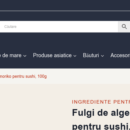
e de mare
Produse asiatice
Băuturi
Accesori
noriko pentru sushi, 100g
INGREDIENTE PENT
Fulgi de alg
pentru sushi