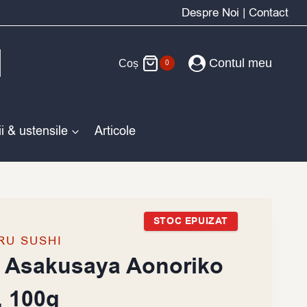
Despre Noi
|
Contact
Contul meu
Coș
0
i & ustensile
Articole
STOC EPUIZAT
RU SUSHI
e Asakusaya Aonoriko
, 100g