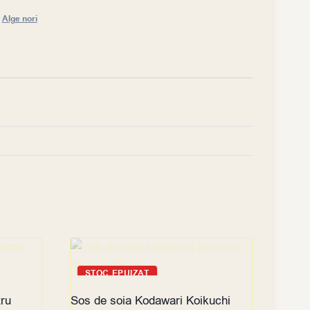
,
Alge nori
STOC EPUIZAT
tru
Sos de soia Kodawari Koikuchi