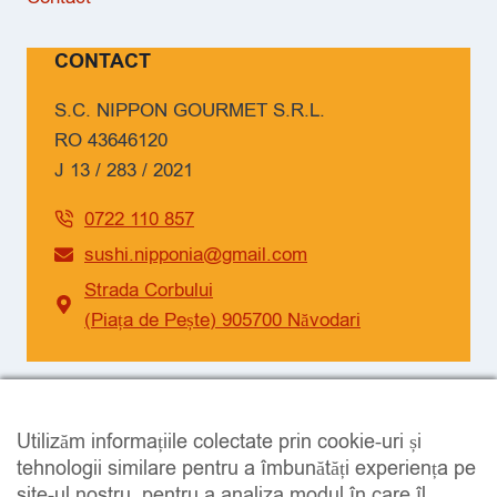
CONTACT
S.C. NIPPON GOURMET S.R.L.
RO 43646120
J 13 / 283 / 2021
0722 110 857
sushi.nipponia@gmail.com
Strada Corbului
(Piața de Pește) 905700 Năvodari
SOCIAL
Utilizăm informațiile colectate prin cookie-uri și
Facebook
Instagram
tehnologii similare pentru a îmbunătăți experiența pe
site-ul nostru, pentru a analiza modul în care îl