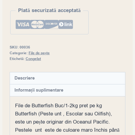
kg,
congelat
Plată securizată acceptată
SKU:
00036
Categorie:
File de pește
Etichetă:
Congelat
Descriere
Informații suplimentare
File de Butterfish Buc/1-2kg pret pe kg
Butterfish (Peste unt , Escolar sau Oilfish),
este un pește originar din Oceanul Pacific.
Pestele unt este de culoare maro închis până