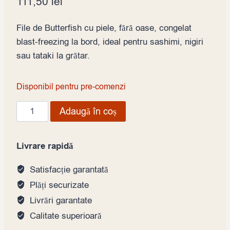
111,50
lei
File de Butterfish cu piele, fără oase, congelat
blast-freezing la bord, ideal pentru sashimi, nigiri
sau tataki la grătar.
Disponibil pentru pre-comenzi
Cantitate
Adaugă în coș
File
de
Livrare rapidă
Butterfish
(Escolar)
Satisfacție garantată
1-
Plăți securizate
2kg,
Livrări garantate
preț
Calitate superioară
pe