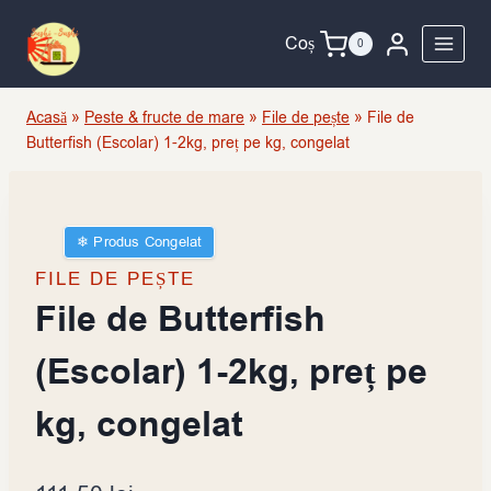
Skip
to
Coș
0
content
Acasă
»
Peste & fructe de mare
»
File de pește
»
File de
Butterfish (Escolar) 1-2kg, preț pe kg, congelat
❄︎ Produs Congelat
FILE DE PEȘTE
File de Butterfish
(Escolar) 1-2kg, preț pe
kg, congelat