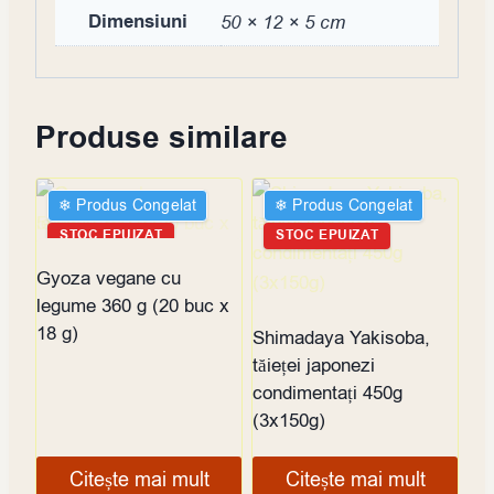
Dimensiuni
50 × 12 × 5 cm
Produse similare
❄︎ Produs Congelat
❄︎ Produs Congelat
STOC EPUIZAT
STOC EPUIZAT
Gyoza vegane cu
legume 360 g (20 buc x
18 g)
Shimadaya Yakisoba,
tăieței japonezi
condimentați 450g
(3x150g)
Citește mai mult
Citește mai mult