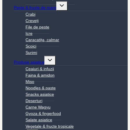
Toggle
Pește & fructe de mare
child
menu
Crabi
Creveți
File de peste
Icre
Caracatița, calmar
Scoici
Surimi
Toggle
Produse asiatice
child
menu
Ceaiuri & infuzii
Faina & amidon
Miso
Noodles & paste
Snacks asiatice
Deserturi
Carne Wagyu
Gyoza & fingerfood
Salate asiatice
Vegetale & fructe tropicale