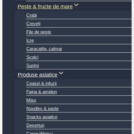
Pește & fructe de mare
Crabi
Creveți
File de peste
Icre
Caracatița, calmar
Scoici
Surimi
Produse asiatice
Ceaiuri & infuzii
Faina & amidon
Miso
Noodles & paste
Snacks asiatice
Deserturi
Carne Wagyu