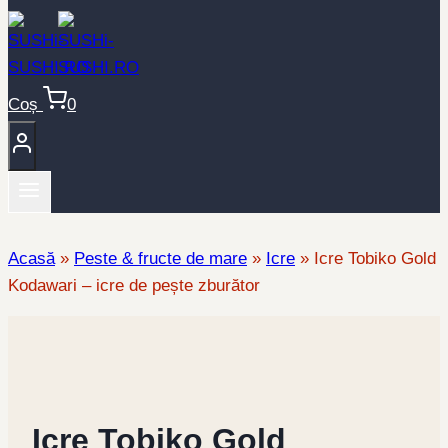
Coș
0
Acasă
»
Peste & fructe de mare
»
Icre
»
Icre Tobiko Gold
Kodawari – icre de pește zburător
Icre Tobiko Gold