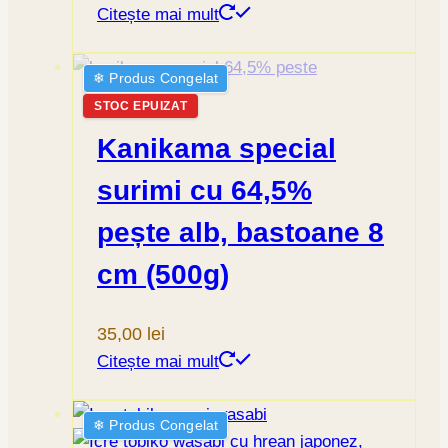
Citește mai mult
❄︎ Produs Congelat
STOC EPUIZAT
Kanikama special
surimi cu 64,5%
pește alb, bastoane 8
cm (500g)
35,00
lei
Citește mai mult
❄︎ Produs Congelat