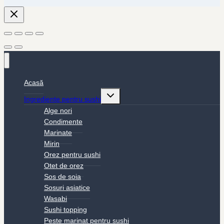
Acasă
Toggle
Ingrediente pentru sushi
child
menu
Alge nori
Condimente
Marinate
Mirin
Orez pentru sushi
Otet de orez
Sos de soia
Sosuri asiatice
Wasabi
Sushi topping
Peste marinat pentru sushi