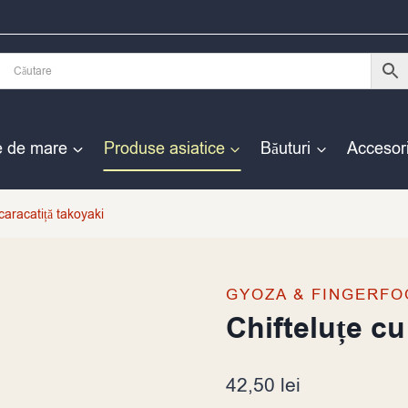
e de mare
Produse asiatice
Băuturi
Accesori
caracatiță takoyaki
GYOZA & FINGERFO
Chifteluțe cu
42,50
lei