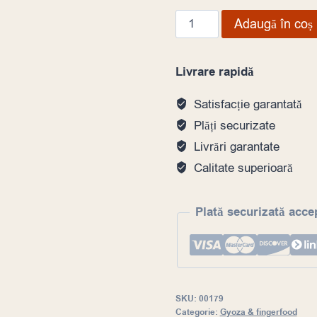
Cantitate
Adaugă în coș
Chifteluțe
cu
Livrare rapidă
caracatiță
takoyaki
Satisfacție garantată
Plăți securizate
Livrări garantate
Calitate superioară
Plată securizată acce
SKU:
00179
Categorie:
Gyoza & fingerfood