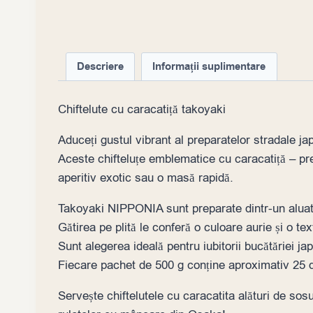
Descriere
Informații suplimentare
Chiftelute cu caracatiță takoyaki
Aduceți gustul vibrant al preparatelor stradale j
Aceste chifteluțe emblematice cu caracatiță – pre-
aperitiv exotic sau o masă rapidă.
Takoyaki NIPPONIA sunt preparate dintr-un aluat 
Gătirea pe plită le conferă o culoare aurie și o tex
Sunt alegerea ideală pentru iubitorii bucătăriei j
Fiecare pachet de 500 g conține aproximativ 25 d
Servește chiftelutele cu caracatita alături de sos