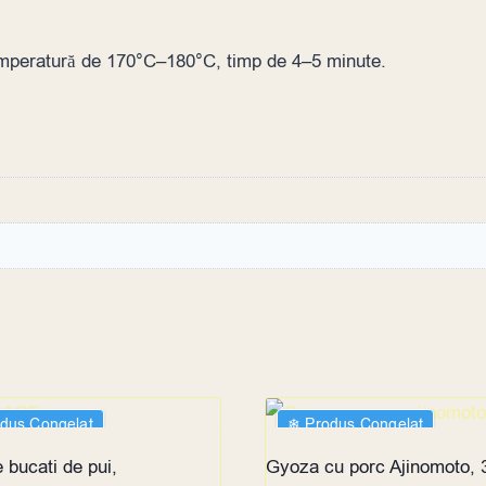
o temperatură de 170°C–180°C, timp de 4–5 minute.
odus Congelat
❄︎ Produs Congelat
 bucati de pui,
Gyoza cu porc Ajinomoto, 