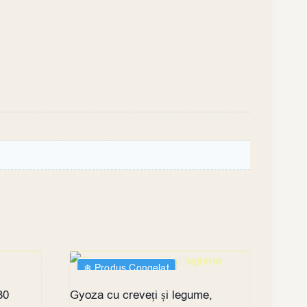
❄︎ Produs Congelat
30
Gyoza cu creveți și legume,