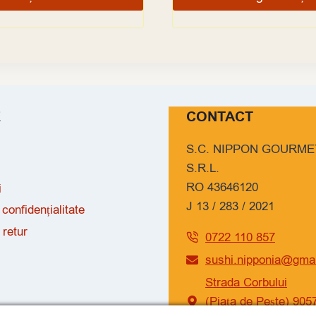
E
CONTACT
S.C. NIPPON GOURME
S.R.L.
RO 43646120
i
J 13 / 283 / 2021
 confidențialitate
 retur
0722 110 857
sushi.nipponia@gma
Strada Corbului
(Piața de Pește) 905