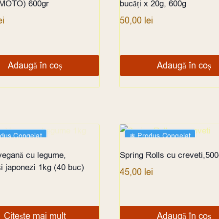
MOTO) 600gr
bucăți x 20g, 600g
ei
50,00
lei
Adaugă în coș
Adaugă în coș
odus Congelat
❄︎ Produs Congelat
 EPUIZAT
egană cu legume,
Spring Rolls cu creveti,500
și japonezi 1kg (40 buc)
45,00
lei
Citește mai mult
Adaugă în coș