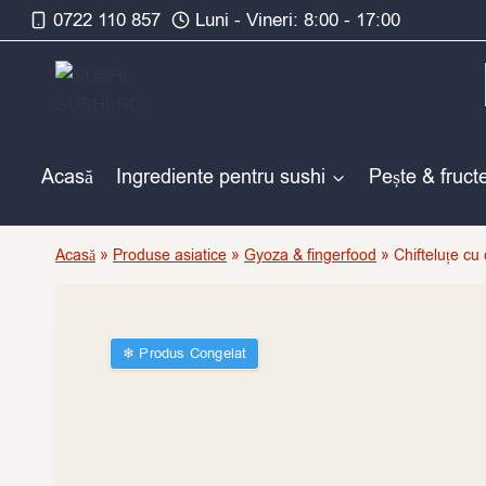
Skip
0722 110 857
Luni - Vineri: 8:00 - 17:00
to
content
Acasă
Ingrediente pentru sushi
Pește & fruct
Acasă
»
Produse asiatice
»
Gyoza & fingerfood
»
Chifteluțe cu 
❄︎ Produs Congelat