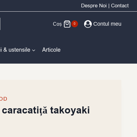
Despre Noi
|
Contact
Contul meu
Coș
0
i & ustensile
Articole
OD
 caracatiță takoyaki