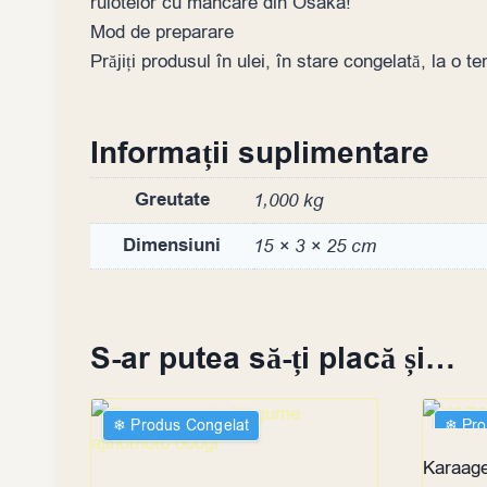
rulotelor cu mâncare din Osaka!
Mod de preparare
Prăjiți produsul în ulei, în stare congelată, la 
Informații suplimentare
Greutate
1,000 kg
Dimensiuni
15 × 3 × 25 cm
S-ar putea să-ți placă și…
❄︎ Produs Congelat
❄︎ Pr
Karaage