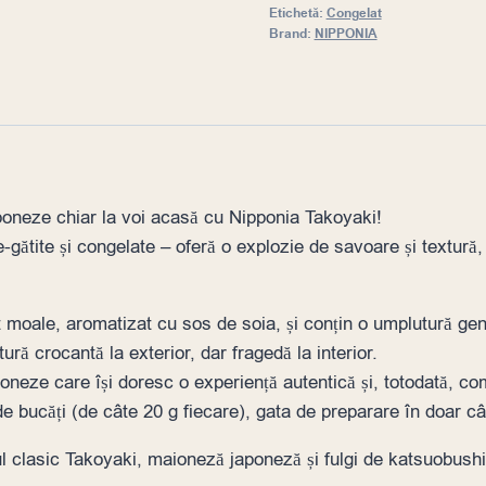
Etichetă:
Congelat
Brand:
NIPPONIA
aponeze chiar la voi acasă cu Nipponia Takoyaki!
gătite și congelate – oferă o explozie de savoare și textură, 
moale, aromatizat cu sos de soia, și conțin o umplutură gene
tură crocantă la exterior, dar fragedă la interior.
aponeze care își doresc o experiență autentică și, totodată, c
e bucăți (de câte 20 g fiecare), gata de preparare în doar c
ul clasic Takoyaki, maioneză japoneză și fulgi de katsuobushi