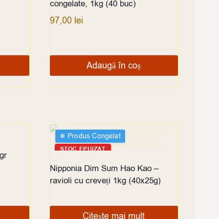
congelate, 1kg (40 buc)
97,00
lei
Adaugă în coș
❄︎ Produs Congelat
STOC EPUIZAT
gr
Nipponia Dim Sum Hao Kao –
ravioli cu creveți 1kg (40x25g)
Citește mai mult