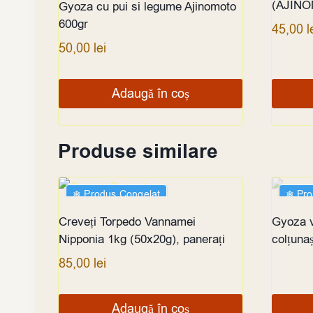
(AJINO
Gyoza cu pui si legume Ajinomoto
600gr
45,00
l
50,00
lei
Adaugă în coș
Produse similare
❄︎ Produs Congelat
❄︎ Pr
STOC
Creveți Torpedo Vannamei
Gyoza v
Nipponia 1kg (50x20g), panerați
colțuna
85,00
lei
Adaugă în coș