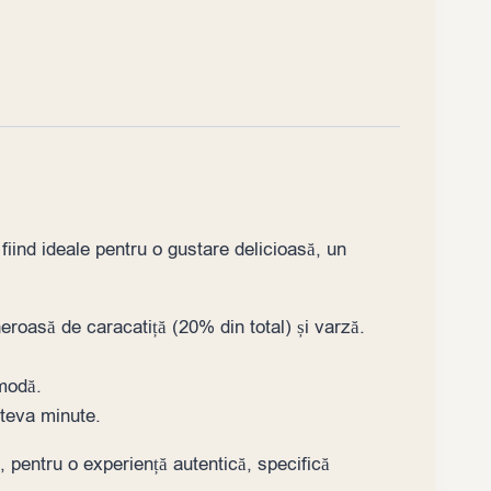
fiind ideale pentru o gustare delicioasă, un
roasă de caracatiță (20% din total) și varză.
omodă.
âteva minute.
, pentru o experiență autentică, specifică