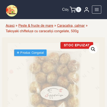
Skip
to
Coș
0
content
Acasă
»
Peste & fructe de mare
»
Caracatița, calmar
»
Takoyaki chifteluțe cu caracatiță congelate, 500g
STOC EPUIZAT
❄︎ Produs Congelat