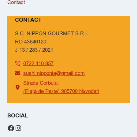
Contact
CONTACT
S.C. NIPPON GOURMET S.R.L.
RO 43646120
J 13 / 283 / 2021
0722 110 857
sushi.nipponia@gmail.com
Strada Corbului
(Piața de Pește) 905700 Năvodari
SOCIAL
Facebook
Instagram