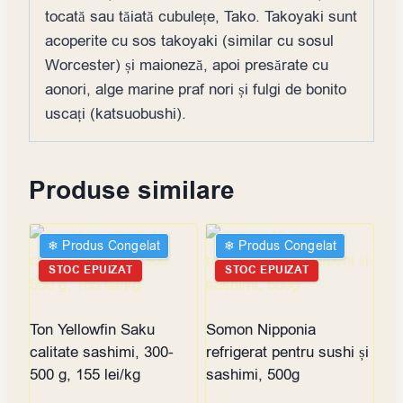
tocată sau tăiată cubulețe, Tako. Takoyaki sunt
acoperite cu sos takoyaki (similar cu sosul
Worcester) și maioneză, apoi presărate cu
aonori, alge marine praf nori și fulgi de bonito
uscați (katsuobushi).
Produse similare
❄︎ Produs Congelat
❄︎ Produs Congelat
STOC EPUIZAT
STOC EPUIZAT
Ton Yellowfin Saku
Somon Nipponia
calitate sashimi, 300-
refrigerat pentru sushi și
500 g, 155 lei/kg
sashimi, 500g