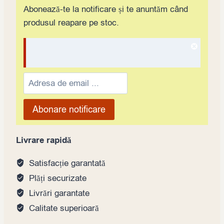
Abonează-te la notificare și te anuntăm când
produsul reapare pe stoc.
Dismis
notifica
Enter
your
email
Abonare notificare
address
to
Livrare rapidă
join
the
Satisfacție garantată
waitlist
Plăți securizate
for
Livrări garantate
this
Calitate superioară
product