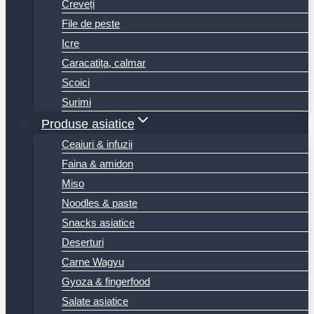
Creveți
File de peste
Icre
Caracatița, calmar
Scoici
Surimi
Produse asiatice
Ceaiuri & infuzii
Faina & amidon
Miso
Noodles & paste
Snacks asiatice
Deserturi
Carne Wagyu
Gyoza & fingerfood
Salate asiatice