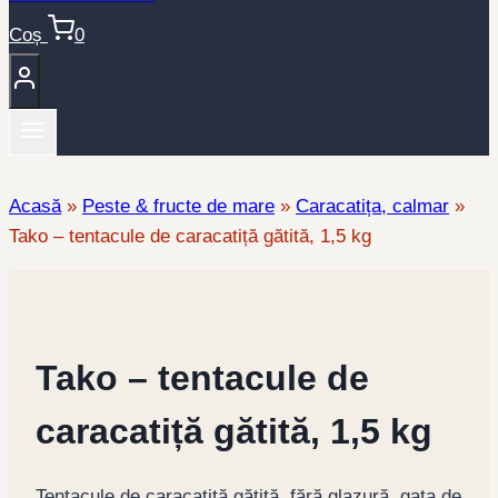
Coș
0
Acasă
»
Peste & fructe de mare
»
Caracatița, calmar
»
Tako – tentacule de caracatiță gătită, 1,5 kg
Tako – tentacule de
caracatiță gătită, 1,5 kg
Tentacule de caracatiță gătită, fără glazură, gata de