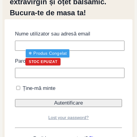
extravirgin și oțet balsamic.
Bucura-te de masa ta!
Produse similare
Nume utilizator sau adresă email
❄︎ Produs Congelat
Parolă
STOC EPUIZAT
Ține-mă minte
Hotate scoici 20-30
pentru sashimi,
Lost your password?
congelate, 100g