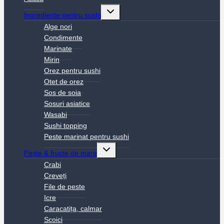
Toggle
Ingrediente pentru sushi
child
menu
Alge nori
Condimente
Marinate
Mirin
Orez pentru sushi
Otet de orez
Sos de soia
Sosuri asiatice
Wasabi
Sushi topping
Peste marinat pentru sushi
Toggle
Pește & fructe de mare
child
menu
Crabi
Creveți
File de peste
Icre
Caracatița, calmar
Scoici