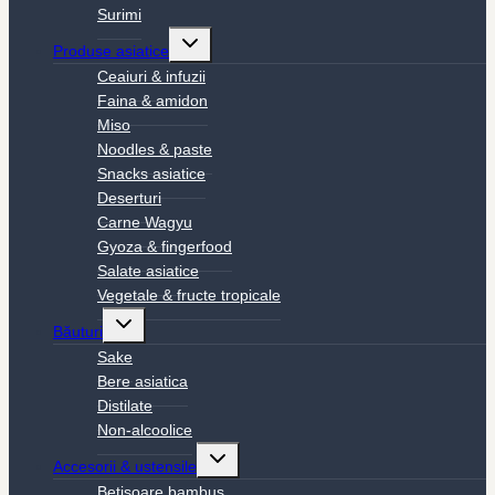
Surimi
Toggle
Produse asiatice
child
menu
Ceaiuri & infuzii
Faina & amidon
Miso
Noodles & paste
Snacks asiatice
Deserturi
Carne Wagyu
Gyoza & fingerfood
Salate asiatice
Vegetale & fructe tropicale
Toggle
Băuturi
child
menu
Sake
Bere asiatica
Distilate
Non-alcoolice
Toggle
Accesorii & ustensile
child
menu
Bețișoare bambus