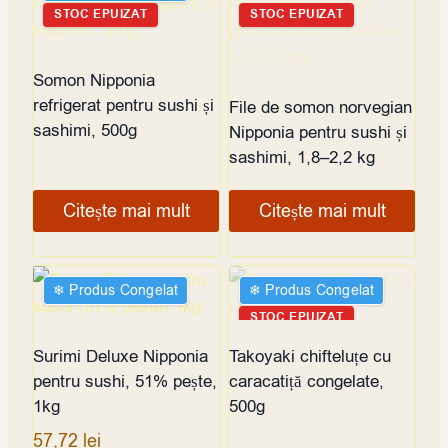
STOC EPUIZAT
STOC EPUIZAT
Somon Nipponia
refrigerat pentru sushi și
File de somon norvegian
sashimi, 500g
Nipponia pentru sushi și
sashimi, 1,8–2,2 kg
Citește mai mult
Citește mai mult
❄︎ Produs Congelat
❄︎ Produs Congelat
STOC EPUIZAT
Surimi Deluxe Nipponia
Takoyaki chifteluțe cu
pentru sushi, 51% pește,
caracatiță congelate,
1kg
500g
57,72
lei