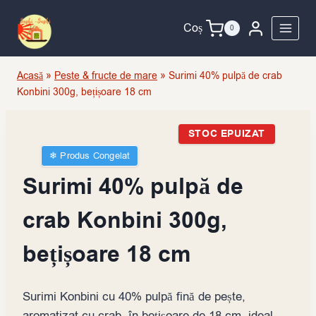
Skip
to
Coș
0
content
Acasă
»
Peste & fructe de mare
»
Surimi 40% pulpă de crab
Konbini 300g, bețișoare 18 cm
STOC EPUIZAT
❄︎ Produs Congelat
Surimi 40% pulpă de
crab Konbini 300g,
bețișoare 18 cm
Surimi Konbini cu 40% pulpă fină de pește,
aromatizat cu crab, în bețișoare de 18 cm, ideal