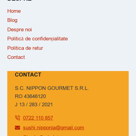
Home
Blog
Despre noi
Politică de confidențialitate
Politica de retur
Contact
CONTACT
S.C. NIPPON GOURMET S.R.L.
RO 43646120
J 13 / 283 / 2021
0722 110 857
sushi.nipponia@gmail.com