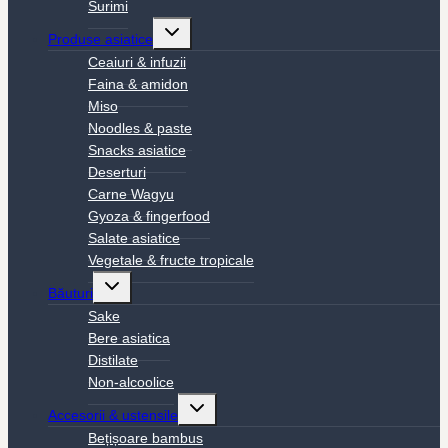
Surimi
Toggle
Produse asiatice
child
menu
Ceaiuri & infuzii
Faina & amidon
Miso
Noodles & paste
Snacks asiatice
Deserturi
Carne Wagyu
Gyoza & fingerfood
Salate asiatice
Vegetale & fructe tropicale
Toggle
Băuturi
child
menu
Sake
Bere asiatica
Distilate
Non-alcoolice
Toggle
Accesorii & ustensile
child
menu
Bețișoare bambus