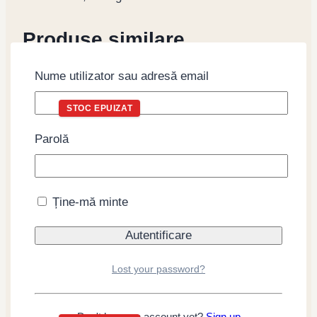
Produse similare
Nume utilizator sau adresă email
STOC EPUIZAT
Parolă
Alge Iso No Yuki
konbu pentru sushi,
Ține-mă minte
30g (10 foi 18×18)
Citește mai mult
Lost your password?
Don't have an account yet?
Sign up