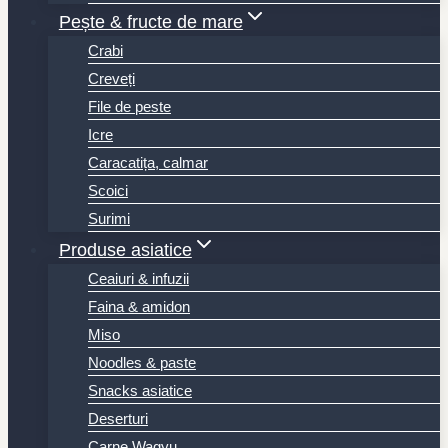
Pește & fructe de mare
Crabi
Creveți
File de peste
Icre
Caracatița, calmar
Scoici
Surimi
Produse asiatice
Ceaiuri & infuzii
Faina & amidon
Miso
Noodles & paste
Snacks asiatice
Deserturi
Carne Wagyu