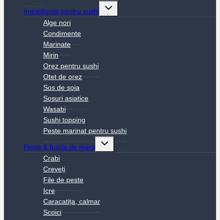
Toggle
Ingrediente pentru sushi
child
menu
Alge nori
Condimente
Marinate
Mirin
Orez pentru sushi
Otet de orez
Sos de soia
Sosuri asiatice
Wasabi
Sushi topping
Peste marinat pentru sushi
Toggle
Pește & fructe de mare
child
menu
Crabi
Creveți
File de peste
Icre
Caracatița, calmar
Scoici