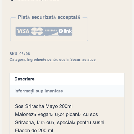
product
Plată securizată acceptată
SKU:
06706
Categorii:
Ingrediente pentru sushi
,
Sosuri asiatice
Descriere
Informații suplimentare
Sos Sriracha Mayo 200ml
Maioneză vegană ușor picantă cu sos
Sriracha, fără ouă, specială pentru sushi.
Flacon de 200 ml