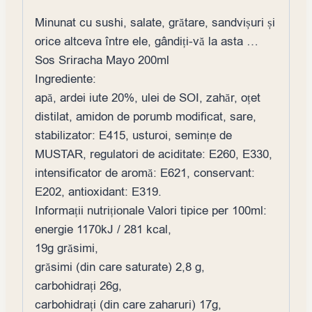
Minunat cu sushi, salate, grătare, sandvișuri și
orice altceva între ele, gândiți-vă la asta …
Sos Sriracha Mayo 200ml
Ingrediente:
apă, ardei iute 20%, ulei de SOI, zahăr, oțet
distilat, amidon de porumb modificat, sare,
stabilizator: E415, usturoi, semințe de
MUSTAR, regulatori de aciditate: E260, E330,
intensificator de aromă: E621, conservant:
E202, antioxidant: E319.
Informații nutriționale Valori tipice per 100ml:
energie 1170kJ / 281 kcal,
19g grăsimi,
grăsimi (din care saturate) 2,8 g,
carbohidrați 26g,
carbohidrați (din care zaharuri) 17g,