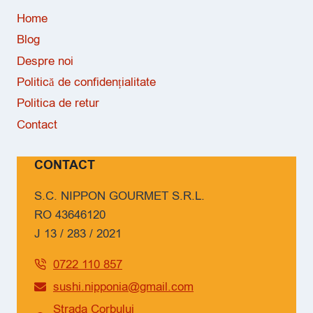
Home
Blog
Despre noi
Politică de confidențialitate
Politica de retur
Contact
CONTACT
S.C. NIPPON GOURMET S.R.L.
RO 43646120
J 13 / 283 / 2021
0722 110 857
sushi.nipponia@gmail.com
Strada Corbului