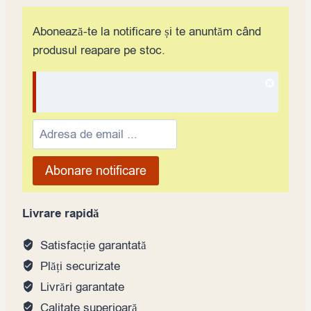
Abonează-te la notificare și te anuntăm când
produsul reapare pe stoc.
Dismis
notifica
Enter
your
email
Abonare notificare
address
to
Livrare rapidă
join
the
Satisfacție garantată
waitlist
Plăți securizate
for
Livrări garantate
this
Calitate superioară