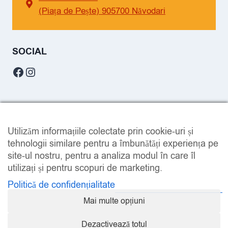
(Piața de Pește) 905700 Năvodari
SOCIAL
Facebook
Instagram
Utilizăm informațiile colectate prin cookie-uri și
LEGAL
tehnologii similare pentru a îmbunătăți experiența pe
site-ul nostru, pentru a analiza modul în care îl
utilizați și pentru scopuri de marketing.
Politică de confidențialitate
Mai multe opțiuni
Dezactivează totul