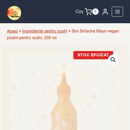
Skip
to
Coș
0
content
Acasă
»
Ingrediente pentru sushi
»
Sos Sriracha Mayo vegan
picant pentru sushi, 200 ml
STOC EPUIZAT