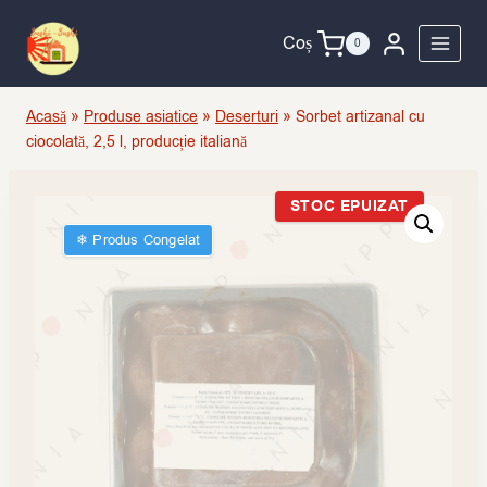
Skip
to
Coș
0
content
Acasă
»
Produse asiatice
»
Deserturi
»
Sorbet artizanal cu
ciocolată, 2,5 l, producție italiană
STOC EPUIZAT
❄︎ Produs Congelat