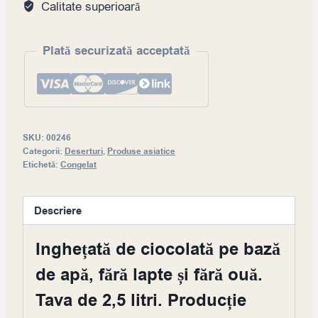
Calitate superioară
product
Plată securizată acceptată
SKU:
00246
Categorii:
Deserturi
,
Produse asiatice
Etichetă:
Congelat
Descriere
Inghețată de ciocolată pe bază
de apă, fără lapte și fără ouă.
Tava de 2,5 litri. Producție