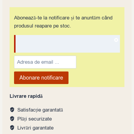
Abonează-te la notificare și te anuntăm când
produsul reapare pe stoc.
Dismis
notifica
Enter
your
email
Abonare notificare
address
to
Livrare rapidă
join
the
Satisfacție garantată
waitlist
Plăți securizate
for
Livrări garantate
this