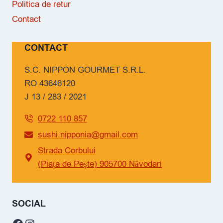
Politica de retur
Contact
CONTACT
S.C. NIPPON GOURMET S.R.L.
RO 43646120
J 13 / 283 / 2021
0722 110 857
sushi.nipponia@gmail.com
Strada Corbului
(Piața de Pește) 905700 Năvodari
SOCIAL