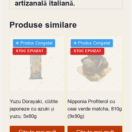
artizanală italiană.
Produse similare
❄︎ Produs Congelat
❄︎ Produs Congelat
STOC EPUIZAT
STOC EPUIZAT
Yuzu Dorayaki, clătite
Nipponia Profiterol cu
japoneze cu azuki și
ceai verde matcha, 810g
yuzu, 5x60g
(9x90g)