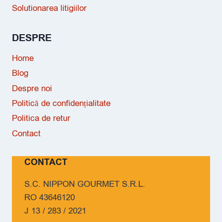
Solutionarea litigiilor
DESPRE
Home
Blog
Despre noi
Politică de confidențialitate
Politica de retur
Contact
CONTACT
S.C. NIPPON GOURMET S.R.L.
RO 43646120
J 13 / 283 / 2021