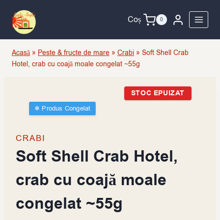
Skip
to
Coș
0
content
Acasă
»
Peste & fructe de mare
»
Crabi
»
Soft Shell Crab
Hotel, crab cu coajă moale congelat ~55g
STOC EPUIZAT
❄︎ Produs Congelat
CRABI
Soft Shell Crab Hotel,
crab cu coajă moale
congelat ~55g