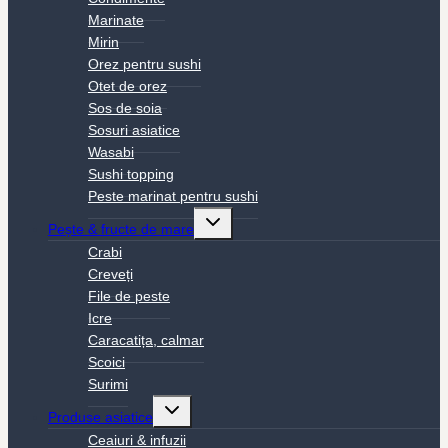
Marinate
Mirin
Orez pentru sushi
Otet de orez
Sos de soia
Sosuri asiatice
Wasabi
Sushi topping
Peste marinat pentru sushi
Toggle
Pește & fructe de mare
child
menu
Crabi
Creveți
File de peste
Icre
Caracatița, calmar
Scoici
Surimi
Toggle
Produse asiatice
child
menu
Ceaiuri & infuzii