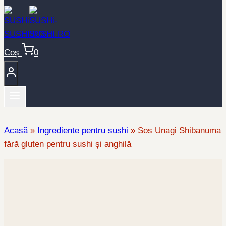
Coș
0
Acasă
»
Ingrediente pentru sushi
»
Sos Unagi Shibanuma
fără gluten pentru sushi și anghilă