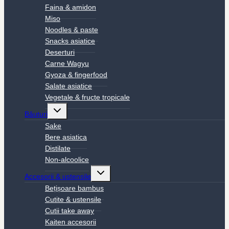
Faina & amidon
Miso
Noodles & paste
Snacks asiatice
Deserturi
Carne Wagyu
Gyoza & fingerfood
Salate asiatice
Vegetale & fructe tropicale
Toggle
Băuturi
child
menu
Sake
Bere asiatica
Distilate
Non-alcoolice
Toggle
Accesorii & ustensile
child
menu
Bețișoare bambus
Cutite & ustensile
Cutii take away
Kaiten accesorii