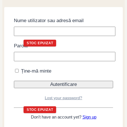
Produse similare
Nume utilizator sau adresă email
STOC EPUIZAT
Parolă
Sos de soia Kodawari
Koikuchi Shoyu, 18L
Ține-mă minte
Citește mai mult
Lost your password?
STOC EPUIZAT
Don't have an account yet?
Sign up