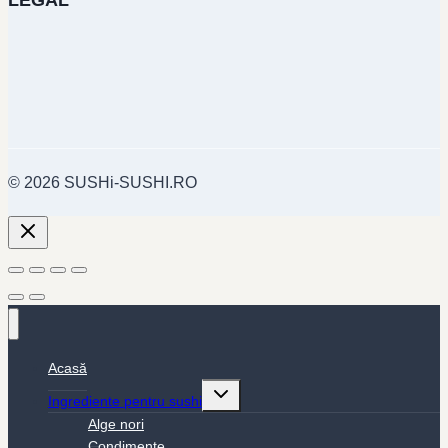
LEGAL
© 2026 SUSHi-SUSHI.RO
Acasă
Toggle
Ingrediente pentru sushi
child
menu
Alge nori
Condimente