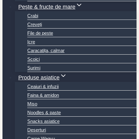
Pește & fructe de mare
Crabi
Creveți
File de peste
Icre
Caracatița, calmar
Scoici
Surimi
Produse asiatice
Ceaiuri & infuzii
Faina & amidon
Miso
Noodles & paste
Snacks asiatice
Deserturi
Carne Wagyu