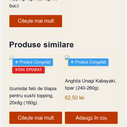
buc)
Citește mai mult
Produse similare
❄︎ Produs Congelat
❄︎ Produs Congelat
STOC EPUIZAT
Anghila Unagi Kabayaki,
tipar (240-260g)
Izumidai felii de tilapia
pentru sushi topping,
62,50
lei
20x8g (160g)
Citește mai mult
Adaugă în coș