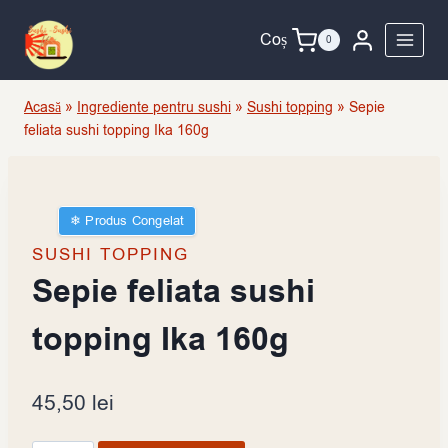
Skip
to
Coș
0
content
Acasă
»
Ingrediente pentru sushi
»
Sushi topping
»
Sepie
feliata sushi topping Ika 160g
❄︎ Produs Congelat
SUSHI TOPPING
Sepie feliata sushi
topping Ika 160g
45,50
lei