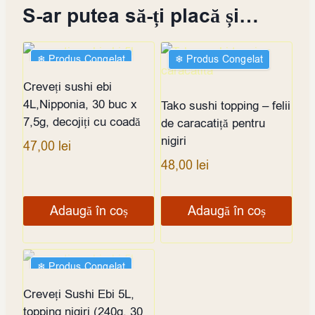
S-ar putea să-ți placă și…
❄︎ Produs Congelat
❄︎ Produs Congelat
Creveți sushi ebi
4L,Nipponia, 30 buc x
Tako sushi topping – felii
7,5g, decojiți cu coadă
de caracatiță pentru
nigiri
47,00
lei
48,00
lei
Adaugă în coș
Adaugă în coș
❄︎ Produs Congelat
STOC EPUIZAT
Creveți Sushi Ebi 5L,
topping nigiri (240g, 30