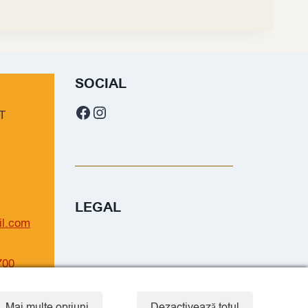
SOCIAL
Facebook
Instagram
T
LEGAL
il.com
700
Mai multe opțiuni
Dezactivează totul