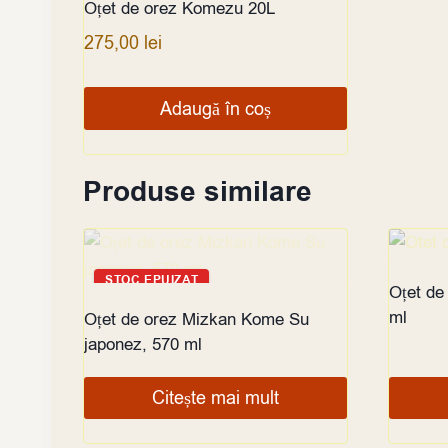
Oțet de orez Komezu 20L
275,00
lei
Adaugă în coș
Produse similare
STOC EPUIZAT
STOC
Oțet de
ml
Oțet de orez Mizkan Kome Su
japonez, 570 ml
Citește mai mult