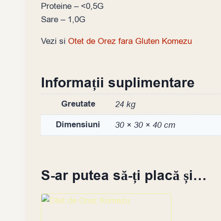
Proteine – <0,5G
Sare – 1,0G
Vezi si
Otet de Orez fara Gluten Komezu
Informații suplimentare
Greutate
24 kg
Dimensiuni
30 × 30 × 40 cm
S-ar putea să-ți placă și…