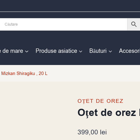
e de mare
Produse asiatice
Băuturi
Accesori
 Mizkan Shiragiku , 20 L
OȚET DE OREZ
Oțet de orez 
399,00
lei