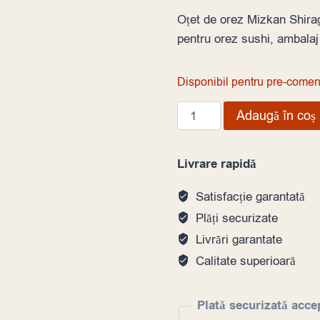
Oțet de orez Mizkan Shira
pentru orez sushi, ambalaj
Disponibil pentru pre-comen
Cantitate
Adaugă în coș
Oțet
de
Livrare rapidă
orez
Mizkan
Satisfacție garantată
Shiragiku
Plăți securizate
,
Livrări garantate
20
Calitate superioară
L
Plată securizată acce