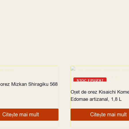
 EPUIZAT
STOC EPUIZAT
 orez Mizkan Shiragiku 568
Oțet de orez Kisaichi Kom
Edomae artizanal, 1,8 L
Citește mai mult
Citește mai mult