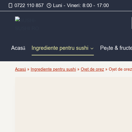
Skip
0722 110 857
Luni - Vineri: 8:00 - 17:00
to
content
Acasă
Ingrediente pentru sushi
Pește & fruct
Acasă
»
Ingrediente pentru sushi
»
Oțet de orez
»
Oțet de orez