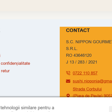
E
CONTACT
S.C. NIPPON GOURME
S.R.L.
RO 43646120
i
J 13 / 283 / 2021
 confidențialitate
 retur
0722 110 857
sushi.nipponia@gma
Strada Corbului
(Piața de Pește) 905
Năvodari
i tehnologii similare pentru a