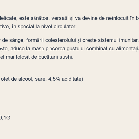
icate, este sănătos, versatil și va devine de neînlocuit în buc
ive, în special la nivel circulator.
r de sânge, formării colesterolului și crește sistemul imunitar
ște, aduce la masă plăcerea gustului combinat cu alimentați
 mai folosit de bucătarii sushi.
 otet de alcool, sare, 4,5% aciditate)
<0,1G