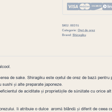
SKU:
00315
Categorie:
Oțet de orez
Brand:
Shiragiku
lcool.
erea de sake. Shiragiku este oțetul de orez de bază pentru p
u sushi și alte preparate japoneze.
ientul de aciditate și proprietățile de sănătate cu orice alt 
rezului. Ii atribuie o dulce aromă blândă și diferit de ceea c