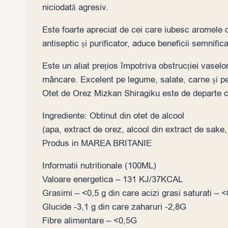
niciodată agresiv.
Este foarte apreciat de cei care iubesc aromele del
antiseptic și purificator, aduce beneficii semnificat
Este un aliat prețios împotriva obstrucției vaselo
mâncare. Excelent pe legume, salate, carne și pe
Otet de Orez Mizkan Shiragiku este de departe cel
Ingrediente: Obtinut din otet de alcool
(apa, extract de orez, alcool din extract de sake,
Produs in MAREA BRITANIE
Informatii nutritionale (100ML)
Valoare energetica – 131 KJ/37KCAL
Grasimi – <0,5 g din care acizi grasi saturati – 
Glucide -3,1 g din care zaharuri -2,8G
Fibre alimentare – <0,5G