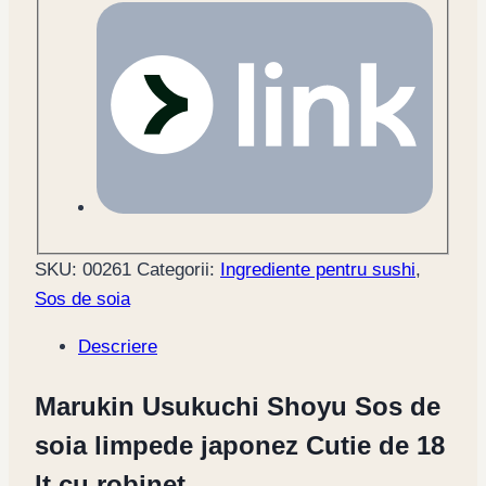
SKU:
00261
Categorii:
Ingrediente pentru sushi
,
Sos de soia
Descriere
Marukin Usukuchi Shoyu Sos de
soia limpede japonez Cutie de 18
lt cu robinet