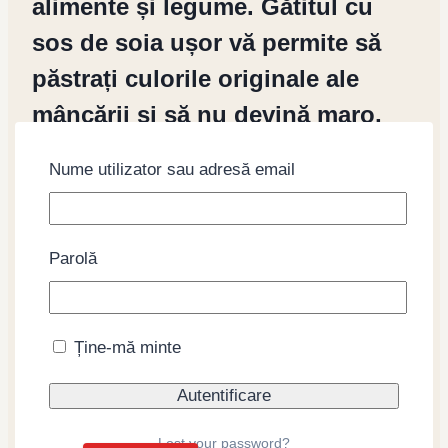
alimente și legume. Gătitul cu
sos de soia ușor vă permite să
păstrați culorile originale ale
mâncării și să nu devină maro,
așa cum se întâmplă atunci când
Nume utilizator sau adresă email
gătiți cu sos de soia închis
(koikuchi). Sosul ușor de soia nu
este potrivit pentru sashimi și
Parolă
sushi. Facut in Japonia.
Ține-mă minte
Produse similare
Lost your password?