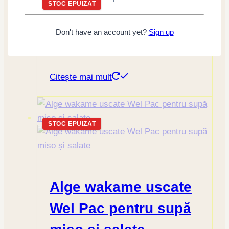
STOC EPUIZAT
Sos de soia Kodawari
Don't have an account yet?
Sign up
Koikuchi Shoyu, 18L
Citește mai mult
STOC EPUIZAT
Alge wakame uscate
Wel Pac pentru supă