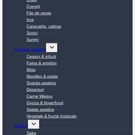
Creveți
File de peste
Icre
Caracatița, calmar
Scoici
Surimi
Toggle
Produse asiatice
child
menu
Ceaiuri & infuzii
Faina & amidon
Miso
Noodles & paste
Snacks asiatice
Deserturi
Carne Wagyu
Gyoza & fingerfood
Salate asiatice
Vegetale & fructe tropicale
Toggle
Băuturi
child
menu
Sake