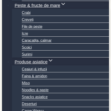
Pește & fructe de mare
Crabi
Creveți
File de peste
Icre
Caracatița, calmar
Scoici
Surimi
Produse asiatice
Ceaiuri & infuzii
Faina & amidon
Miso
Noodles & paste
Snacks asiatice
Deserturi
Carne Wagyu