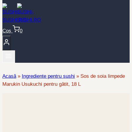
Coș
0
Acasă
»
Ingrediente pentru sushi
»
Sos de soia limpede
Marukin Usukuchi pentru gătit, 18 L