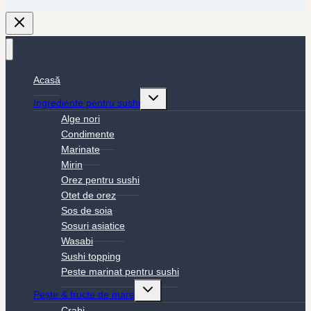
Acasă
Toggle
Ingrediente pentru sushi
child
menu
Alge nori
Condimente
Marinate
Mirin
Orez pentru sushi
Otet de orez
Sos de soia
Sosuri asiatice
Wasabi
Sushi topping
Peste marinat pentru sushi
Toggle
Pește & fructe de mare
child
menu
Crabi